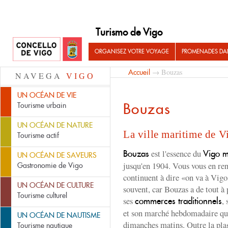
Turismo de Vigo
ORGANISEZ VOTRE VOYAGE
PROMENADES DA
→ Bouzas
Accueil
NAVEGA
VIGO
UN OCÉAN DE VIE
Bouzas
Tourisme urbain
UN OCÉAN DE NATURE
La ville maritime de V
Tourisme actif
est l'essence du
Bouzas
Vigo m
UN OCÉAN DE SAVEURS
jusqu'en 1904. Vous vous en ren
Gastronomie de Vigo
continuent à dire «on va à Vigo»
UN OCÉAN DE CULTURE
souvent, car Bouzas a de tout 
Tourisme culturel
ses
,
commerces traditionnels
et son marché hebdomadaire qui 
UN OCÉAN DE NAUTISME
dimanches matins. Outre la plag
Tourisme nautique