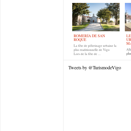
ROMERÍA DE SAN
LE
ROQUE
UR
MA
La fête de pèlerinage urbaine la
All
plus traditionnelle de Vigo
Lors de la fête de
pla
...
Tweets by @TurismodeVigo