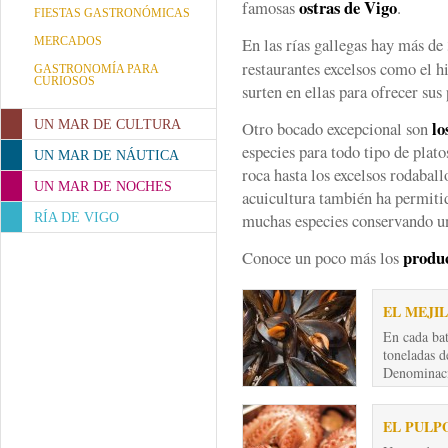
ostras de Vigo
famosas
.
FIESTAS GASTRONÓMICAS
En las rías gallegas hay más de
MERCADOS
restaurantes excelsos como el h
GASTRONOMÍA PARA
CURIOSOS
surten en ellas para ofrecer su
lo
UN MAR DE CULTURA
Otro bocado excepcional son
especies para todo tipo de plat
UN MAR DE NÁUTICA
roca hasta los excelsos rodaball
UN MAR DE NOCHES
acuicultura también ha permitid
muchas especies conservando un 
RÍA DE VIGO
produc
Conoce un poco más los
EL MEJI
En cada bat
toneladas d
Denominaci
EL PULP