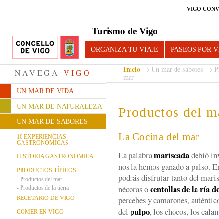
VIGO CONV
Turismo de Vigo
ORGANIZA TU VIAJE
PASEOS POR V
Inicio
→
Un mar de sabores
→
P
NAVEGA
VIGO
mar
UN MAR DE VIDA
UN MAR DE NATURALEZA
Productos del m
UN MAR DE SABORES
La Cocina del mar
10 EXPERIENCIAS
GASTRONÓMICAS
mariscada
La palabra
debió inv
HISTORIA GASTRONÓMICA
nos la hemos ganado a pulso. E
PRODUCTOS TÍPICOS
podrás disfrutar tanto del mar
-
Productos del mar
centollas de la ría d
nécoras o
-
Productos de la tierra
RECETARIO DE VIGO
percebes y camarones, auténtic
pulpo
del
, los chocos, los cal
COMER EN VIGO