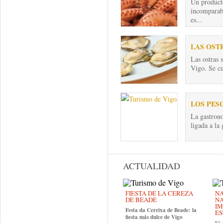
Un producto
incomparabl
es...
LAS OST
Las ostras 
Vigo. Se cu
LOS PES
La gastron
ligada a la
ACTUALIDAD
FIESTA DE LA CEREZA
NA
DE BEADE
NA
IM
Festa da Cereixa de Beade: la
ES
fiesta más dulce de Vigo
El 