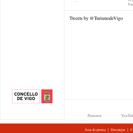
...
Esp
Tweets by @TurismodeVigo
Pinterest
YouTu
|
|
Área de prensa
Descargas
C