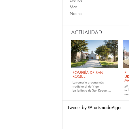
Eventos
Mar
Noche
ACTUALIDAD
ROMERÍA DE SAN
EL
ROQUE
U
M
La romería urbana más
¿Va
tradicional de Vigo
tu
En la
fiesta de San Roque
, ...
una
Tweets by @TurismodeVigo