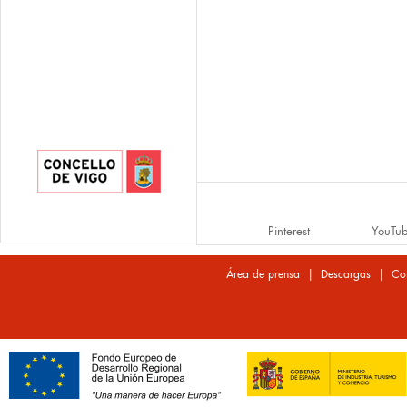
Pinterest
YouTu
|
|
Área de prensa
Descargas
Co