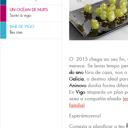
UN OCÉAN DE NUITS
Sortir à vigo
BAIE DE VIGO
Îles cíes
O 2015 chega ao seu fin, 
merece. Se levas tempo p
do ano
fóra de casa, non o
Galicia
, o destino ideal pa
Aninovo
dunha forma difere
En
Vigo
atoparás un plan pe
sexa a compañía elixida (
e
familia
).
Esperámosvos!
Comeza a planificar o teu