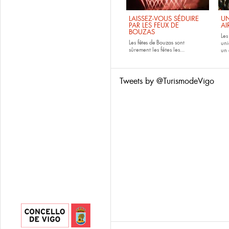
LAISSEZ-VOUS SÉDUIRE
UN
PAR LES FEUX DE
AI
BOUZAS
Le
Les
fêtes de
Bouzas
sont
uni
sûrement les fêtes les...
un 
Tweets by @TurismodeVigo