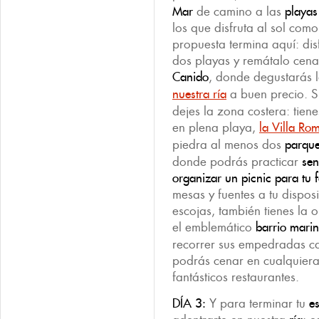
Mar
de camino a las
playa
los que disfruta al sol como
propuesta termina aquí: dis
dos playas y remátalo cena
Canido
, donde degustarás 
nuestra ría
a buen precio. Si
dejes la zona costera: tien
en plena playa,
la Villa Ro
piedra al menos dos
parque
donde podrás practicar
sen
organizar un picnic para tu f
mesas y fuentes a tu dispos
escojas, también tienes la 
el emblemático
barrio mari
recorrer sus empedradas ca
podrás cenar en cualquier
fantásticos restaurantes.
DÍA 3:
Y para terminar tu
e