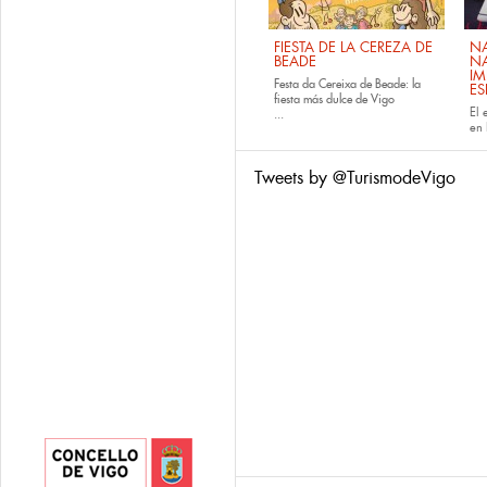
FIESTA DE LA CEREZA DE
NA
BEADE
NA
IM
Festa da Cereixa de Beade: la
E
fiesta más dulce de Vigo
El 
...
en 
Tweets by @TurismodeVigo