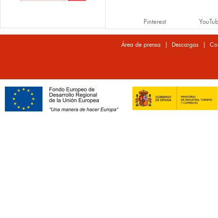
Pinterest
YouTu
|
|
Área de prensa
Descargas
Co