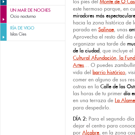
los pies del
Monte de O Cas
este hermoso parque, en c
UN MAR DE NOCHES
miradores más espectaculare
Ocio nocturno
hacia la zona histórica de
RÍA DE VIGO
parada en
Salinae
, unas
an
Islas Cíes
Aprovecha el resto del día 
organizar una tarde de
mu
de la ciudad
, que incluye e
Cultural Afundación
,
la Fund
Artes
… O puedes zambullirte
vida del
barrio histórico
, vi
comer en alguno de sus res
ostras en la
Calle de las Ost
las horas de tu primer
día e
en una terraza de
La Alam
para despedirlo.
DÍA 2:
Para el segundo día 
dejar el centro para conoce
por
Alcabre
, en la zona co