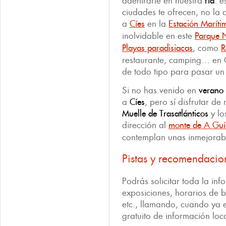
adentrarte en nuestra
ría
: 
ciudades te ofrecen, no la
a
Cíes
en la
Estación Maríti
inolvidable en este
Parque N
Playas paradisiacas
, como
R
restaurante, camping… en 
de todo tipo para pasar un
Si no has venido en
verano
a
Cíes
, pero sí disfrutar de
Muelle
de Trasatlánticos
y lo
dirección al
monte de A Guí
contemplan unas inmejorable
Pistas y recomendacio
Podrás solicitar toda la in
exposiciones, horarios de b
etc., llamando, cuando ya 
gratuito de información lo