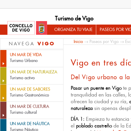
Turismo de Vigo
ORGANIZA TU VIAJE
PASEOS POR VI
Inicio
→
Paseos por Vigo
→
Es
VIGO
NAVEGA
UN MAR DE VIDA
Vigo en tres dí
Turismo Urbano
UN MAR DE NATURALEZA
Del Vigo urbano a la
Turismo activo
Pasar
un puente en Vigo
te p
UN MAR DE SABORES
tranquilidad en las calles, l
Turismo Gastronómico
ofrecen la ciudad y su ría,
UN MAR DE CULTURA
naturaleza
sin apenas despl
Turismo cultural
DÍA 1:
Empieza tu estancia 
UN MAR DE NÁUTICA
el
poblado castreño
de la Ed
Turismo Náutico