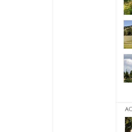
Pági
AC