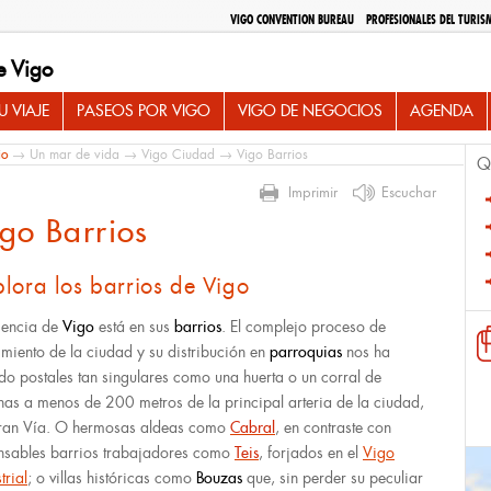
VIGO CONVENTION BUREAU
PROFESIONALES DEL TURIS
e Vigo
 VIAJE
PASEOS POR VIGO
VIGO DE NEGOCIOS
AGENDA
io
→
Un mar de vida
→
Vigo Ciudad
→ Vigo Barrios
Q
Imprimir
Escuchar
go Barrios
lora los barrios de Vigo
sencia de
Vigo
está en sus
barrios
. El complejo proceso de
imiento de la ciudad y su distribución en
parroquias
nos ha
do postales tan singulares como una huerta o un corral de
inas a menos de 200 metros de la principal arteria de la ciudad,
ran Vía. O hermosas aldeas como
Cabral
, en contraste con
nsables barrios trabajadores como
Teis
, forjados en el
Vigo
trial
; o villas históricas como
Bouzas
que, sin perder su peculiar