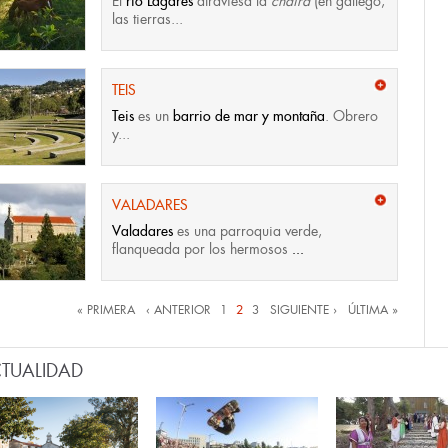
El
río Lagares
atraviesa la
chaira
(en gallego,
las tierras...
TEIS
Teis
es un
barrio de mar y montaña
. Obrero
y...
VALADARES
Valadares
es una parroquia verde,
flanqueada por los hermosos
...
nas
« PRIMERA
‹ ANTERIOR
1
2
3
SIGUIENTE ›
ÚLTIMA »
TUALIDAD