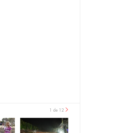
1 de 12
›