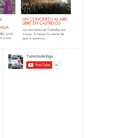
N
UN CONCIERTO AL AIRE
LIBRE EN CASTRELOS
ALLA
Los
conciertos en Castrelos
son
lla
, junto
únicos: Si tienes la suerte de
la única
que tu estancia...