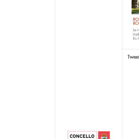
RO
RO
La 
tra
En 
Twee