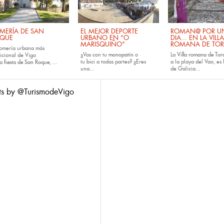
MERÍA DE SAN
EL MEJOR DEPORTE
ROMAN@ POR U
QUE
URBANO EN “O
DIA... EN LA VILLA
MARISQUIÑO”
ROMANA DE TOR
romería urbana más
¿Vas con tu
monopatín
o
La
Villa romana de Tora
dicional de Vigo
tu
bici
a todas partes? ¿Eres
a la playa del Vao, es 
la
fiesta de San Roque
, ...
una...
de Galicia...
ts by @TurismodeVigo