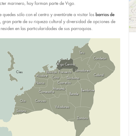
cter marinero, hoy forman parte de Vigo.
e quedes sólo con el centro y aventúrate a visitar los
barrios de
, gran parte de su riqueza cultural y diversidad de opciones de
 residen en las particularidades de sus parroquias.
Teis
Candeán
Vigo Centro
Lavadores
Cíes
Bouzas
Freixeiro
Cabral
Alcabre
Coia
Sárdoma
Castrelos
Navia
Matamá
Bembrive
Comesaña
Beade
Oia
Coruxo
Valadares
Saiáns
Zamáns