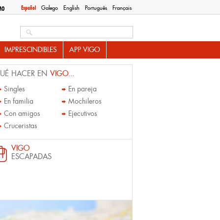
Español
Galego
English
Português
Français
MO
Search this site
IMPRESCINDIBLES
APP VIGO
UÉ HACER EN
VIGO...
Singles
En pareja
En familia
Mochileros
Con amigos
Ejecutivos
Cruceristas
VIGO
ESCAPADAS