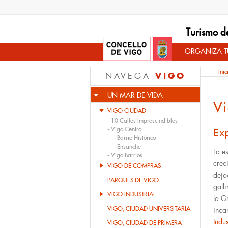
Turismo d
ORGANIZA TU
Inic
VIGO
NAVEGA
UN MAR DE VIDA
Vi
VIGO CIUDAD
-
10 Calles Imprescindibles
-
Vigo Centro
Exp
·
Barrio Histórico
·
Ensanche
La e
-
Vigo Barrios
crec
VIGO DE COMPRAS
deja
PARQUES DE VIGO
gall
VIGO INDUSTRIAL
la G
VIGO, CIUDAD UNIVERSITARIA
inca
Indus
VIGO, CIUDAD DE PRIMERA