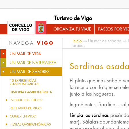
Turismo de Vigo
ORGANIZA TU VIAJE
PASEOS POR VI
Inicio
→
Un mar de sabores
→
VIGO
NAVEGA
asadas
UN MAR DE VIDA
UN MAR DE NATURALEZA
Sardinas asad
UN MAR DE SABORES
El plato que más sabe a ve
10 EXPERIENCIAS
GASTRONÓMICAS
la receta con la que se cel
HISTORIA GASTRONÓMICA
junto a las hogueras.
PRODUCTOS TÍPICOS
Ingredientes: Sardinas, sal
RECETARIO DE VIGO
Limpia las sardinas
pasándol
COMER EN VIGO
mar). Sálalas abundantemen
FIESTAS GASTRONÓMICAS
mejor asarlas al aire libre