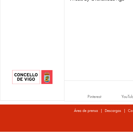
Pinterest
YouTu
|
|
Área de prensa
Descargas
Co