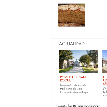
ACTUALIDAD
ROMERÍA DE SAN
EL
ROQUE
U
M
La romería urbana más
¿Va
tradicional de Vigo
tu
En la
fiesta de San Roque
, ...
una
Tweets by @TurismodeVigo