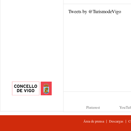
Tweets by @TurismodeVigo
Pinterest
YouTu
|
|
Área de prensa
Descargas
C