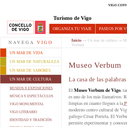
VIGO CONV
Turismo de Vigo
ORGANIZA TU VIAJE
PASEOS POR V
Inicio
→
Un mar de cultura
→
Mu
NAVEGA
VIGO
Verbum
UN MAR DE VIDA
UN MAR DE NATURALEZA
Museo Verbum
UN MAR DE SABORES
La casa de las palabras
UN MAR DE CULTURA
MUSEOS Y EXPOSICIONES
Museo Verbum
de Vigo
El
, t
es uno de los más llamativos: R
MÚSICA Y ESPECTÁCULOS
limpias en cuanto llegues a la
P
VIGO MONUMENTAL
moderno centro cultural de Vigo
VIGO LITERARIO
gallego César Portela. El Ver
IDENTIDAD Y TRADICIÓN
permite experimentar y conocer,