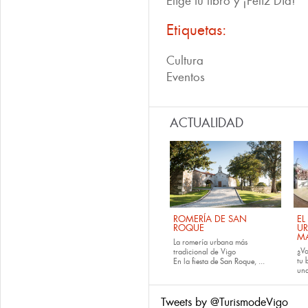
Elige tu libro y ¡Feliz Día!
Etiquetas:
Cultura
Eventos
ACTUALIDAD
ROMERÍA DE SAN
EL
ROQUE
U
M
La romería urbana más
¿Va
tradicional de Vigo
tu
En la
fiesta de San Roque
, ...
una
Tweets by @TurismodeVigo