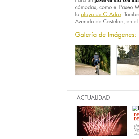
Para un
cómodas, como el Paseo M
la
playa de O Adro
. Tambié
Avenida de Castelao, en el
Galería de Imágenes:
ACTUALIDAD
DE
DE
¿Aú
Vi
atr