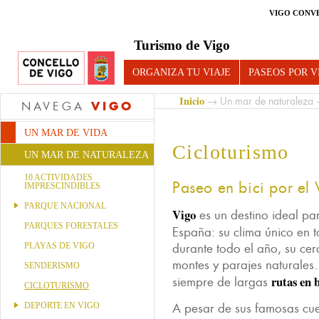
VIGO CONV
Turismo de Vigo
ORGANIZA TU VIAJE
PASEOS POR V
Inicio
→
Un mar de naturaleza
→
VIGO
NAVEGA
UN MAR DE VIDA
Cicloturismo
UN MAR DE NATURALEZA
10 ACTIVIDADES
Paseo en bici por el 
IMPRESCINDIBLES
PARQUE NACIONAL
Vigo
es un destino ideal p
PARQUES FORESTALES
España: su clima único en 
PLAYAS DE VIGO
durante todo el año, su cer
montes y parajes naturales
SENDERISMO
rutas en b
siempre de largas
CICLOTURISMO
DEPORTE EN VIGO
A pesar de sus famosas cues