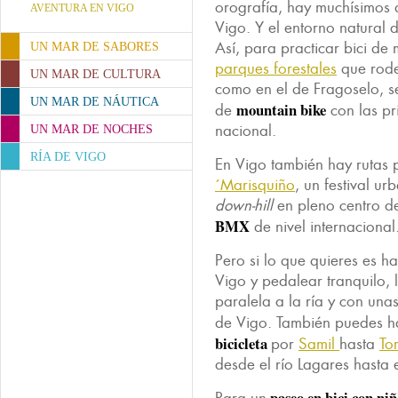
orografía, hay muchísimos a
AVENTURA EN VIGO
Vigo. Y el entorno natural 
Así, para practicar bici d
UN MAR DE SABORES
parques forestales
que rode
UN MAR DE CULTURA
como en el de Fragoselo, s
UN MAR DE NÁUTICA
mountain bike
de
con las pr
nacional.
UN MAR DE NOCHES
RÍA DE VIGO
En Vigo también hay rutas 
´Marisquiño
, un festival ur
down-hill
en pleno centro de
BMX
de nivel internacional
Pero si lo que quieres es h
Vigo y pedalear tranquilo, 
paralela a la ría y con unas
de Vigo. También puedes 
bicicleta
por
Samil
hasta
To
desde el río Lagares hasta 
paseo en bici con niñ