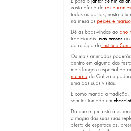
E para o
jantar de fim de a
vasta oferta de
restaurante
todos os gostos, nesta al
na mesa os
peixes e marisc
Dê as boas-vindas ao
ano 
tradicionais
uvas passas
ao
do relógio do
Instituto Sant
Os mais animados poderão
dentro em alguma das festa
mais longa e especial do a
noturna
da Galiza e poder
uma das suas visitas.
E como manda a tradição, n
sem ter tomado um
chocola
Do que é que está à esper
a magia das suas ruas repl
oferta de espetáculos, pres