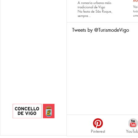
M
A romaria urbana máis
Vai
tradicional de Vigo
tu
Na festa de São Roque,
uma
sempre...
Tweets by @TurismodeVigo
Pinterest
YouTu