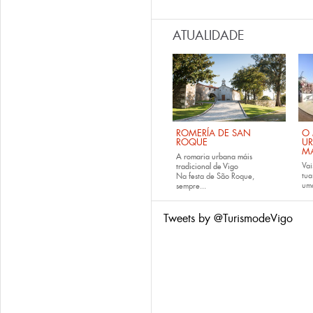
ATUALIDADE
ROMERÍA DE SAN
O 
ROQUE
U
M
A romaria urbana máis
Vai
tradicional de Vigo
tu
Na festa de São Roque,
uma
sempre...
Tweets by @TurismodeVigo