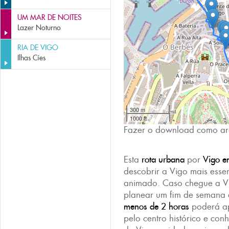
UM MAR DE NOITES
Lazer Noturno
RIA DE VIGO
Ilhas Cíes
300 m
1000 ft
Fazer o download como ar
Esta
rota urbana
por
Vigo e
descobrir a Vigo mais esse
animado. Caso chegue a Vi
planear um fim de semana
menos de 2 horas
poderá ap
pelo centro histórico e co