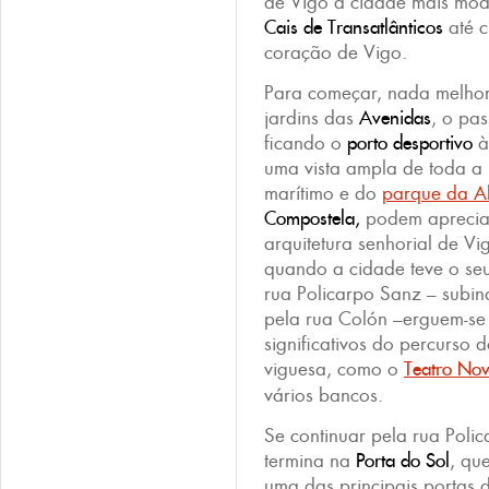
de Vigo a cidade mais mod
Cais de Transatlânticos
até c
coração de Vigo.
Para começar, nada melhor
jardins das
Avenidas
, o pa
ficando o
porto desportivo
à
uma vista ampla de toda a 
marítimo e do
parque da 
Compostela,
podem apreciar
arquitetura senhorial de Vig
quando a cidade teve o se
rua Policarpo Sanz – subi
pela rua Colón –erguem-se 
significativos do percurso 
viguesa, como o
Teatro Nov
vários bancos.
Se continuar pela rua Poli
termina na
Porta do Sol
, qu
uma das principais portas 