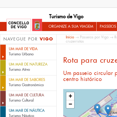
Turismo de Vigo
ORGANIZE A SUA VIAGEM
PASSEIOS
Início
→
Passeios por Vigo
→
R
VIGO
NAVEGUE POR
cruzeiristas
UM MAR DE VIDA
Turismo Urbano
Rota para cruze
UM MAR DE NATUREZA
Turismo Ativo
Um passeio circular 
centro histórico
UM MAR DE SABORES
Turismo Gastronómico
UM MAR DE CULTURA
+
Turismo Cultural
−
UM MAR DE NÁUTICA
Turismo Náutico