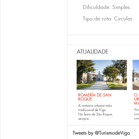
Dificuldade: Simples.
Tipo de rota: Circular.
ATUALIDADE
ROMERÍA DE SAN
O 
ROQUE
U
M
A romaria urbana máis
Vai
tradicional de Vigo
tu
Na festa de São Roque,
uma
sempre...
Tweets by @TurismodeVigo