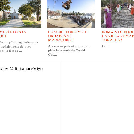
MERÍA DE SAN
LE MEILLEUR SPORT
ROMAIN D'UN JOUR
QUE
URBAIN À "O
LA VILLA ROMAI
MARISQUIÑO"
TORALLA !
ête de pèlerinage urbaine la
Allez-vous partout avec votre
La...
 traditionnelle de Vigo
planche à roule
du
World
 de la fête de
...
Cup...
ts by @TurismodeVigo