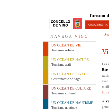
Turismo d
ORGANISEZ VO
Acc
NAVEGA
VIGO
UN OCÉAN DE VIE
Vi
Tourisme urbain
UN OCÉAN DE NATURE
Les v
Tourisme actif
Rías
UN OCÉAN DE SAVEURS
raisi
Gastronomie de Vigo
avec 
meil
UN OCÉAN DE CULTURE
http:
Tourisme culturel
Vi
À
UN OCÉAN DE NAUTISME
galic
Tourisme nautique