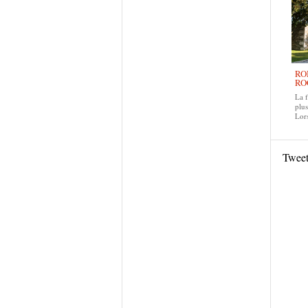
RO
RO
La f
plus
Lors
Twee