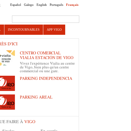
Español
Galego
English
Português
Français
E
Search this site
A
INCONTOURNABLES
APP VIGO
RÈS D'ICI
CENTRO COMERCIAL
VIALIA ESTACIÓN DE VIGO
Vivez l'expérience Vialia au centre
de Vigo, bien plus qu'un centre
commercial ou une gare.
PARKING INDEPENDENCIA
PARKING AREAL
UE FAIRE À
VIGO
Singles
En couple