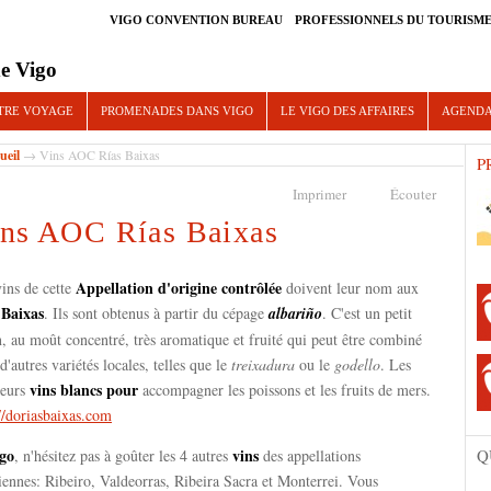
VIGO CONVENTION BUREAU
PROFESSIONNELS DU TOURISM
e Vigo
TRE VOYAGE
PROMENADES DANS VIGO
LE VIGO DES AFFAIRES
AGEND
ueil
→ Vins AOC Rías Baixas
P
Imprimer
Écouter
ns AOC Rías Baixas
Appellation d'origine contrôlée
ins de cette
doivent leur nom aux
 Baixas
. Ils sont obtenus à partir du cépage
albariño
. C'est un petit
n, au moût concentré, très aromatique et fruité qui peut être combiné
d'autres variétés locales, telles que le
treixadura
ou le
godello
. Les
vins blancs pour
leurs
accompagner les poissons et les fruits de mers.
//doriasbaixas.com
go
vins
Q
, n'hésitez pas à goûter les 4 autres
des appellations
iennes: Ribeiro, Valdeorras, Ribeira Sacra et Monterrei. Vous