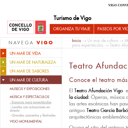
VIGO CONV
Turismo de Vigo
ORGANIZA TU VIAJE
PASEOS POR VI
Inicio
→
Un mar de cultura
→
M
VIGO
NAVEGA
para espectáculos
→ Teatro Afu
UN MAR DE VIDA
UN MAR DE NATURALEZA
Teatro Afundac
UN MAR DE SABORES
Conoce el teatro más
UN MAR DE CULTURA
MUSEOS Y EXPOSICIONES
El
Teatro Afundación Vigo
e
la ciudad:
Óperas, música cl
MÚSICA Y ESPECTÁCULOS
-
Espacios para espectáculos
las artes escénicas han pas
-
Locales con actuaciones en
antiguo
Teatro García Barb
directo
-
Grandes conciertos y festivales
arquitectónicas emblemátic
VIGO MONUMENTAL
Ocupa el sitio del antiguo 