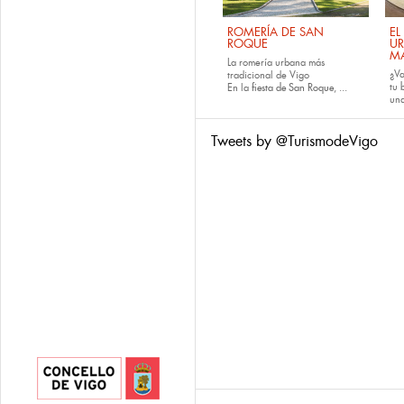
ROMERÍA DE SAN
EL
ROQUE
U
M
La romería urbana más
¿Va
tradicional de Vigo
tu
En la
fiesta de San Roque
, ...
una
Tweets by @TurismodeVigo