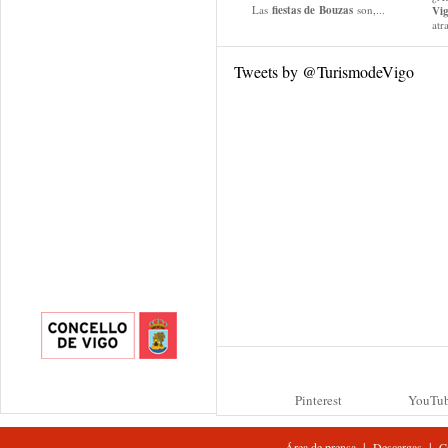
Las
fiestas de
Bouzas
son,...
Vi
atr
Tweets by @TurismodeVigo
Pinterest
YouTu
|
|
Área de prensa
Descargas
C