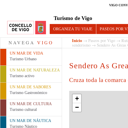
VIGO CONV
Turismo de Vigo
ORGANIZA TU VIAJE
PASEOS POR V
Inicio
→
Paseos por Vigo
→
Rut
NAVEGA
VIGO
senderismo
→ Sendero As Greas
UN MAR DE VIDA
Turismo Urbano
Sendero As Gre
UN MAR DE NATURALEZA
Turismo activo
Cruza toda la comarca
UN MAR DE SABORES
Turismo Gastronómico
+
UN MAR DE CULTURA
−
Turismo cultural
UN MAR DE NÁUTICA
Turismo Náutico