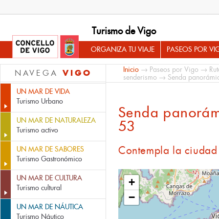
Turismo de Vigo
ORGANIZA TU VIAJE
PASEOS POR VI
Inicio
→
Paseos por Vigo
→
Rut
VIGO
NAVEGA
senderismo
→ Senda panorámic
UN MAR DE VIDA
Turismo Urbano
Senda panorám
UN MAR DE NATURALEZA
53
Turismo activo
Contempla la ciudad 
UN MAR DE SABORES
Turismo Gastronómico
UN MAR DE CULTURA
+
Turismo cultural
−
UN MAR DE NÁUTICA
Turismo Náutico