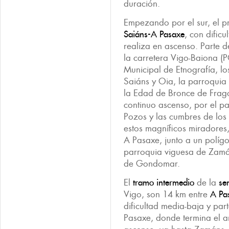
duración.
Empezando por el sur, el p
Saiáns-A Pasaxe
, con dific
realiza en ascenso. Parte de
la carretera Vigo-Baiona (
Municipal de Etnografía, l
Saiáns y Oia, la parroquia 
la Edad de Bronce de Fragos
continuo ascenso, por el p
Pozos y las cumbres de los
estos magníficos miradores
A Pasaxe, junto a un polígon
parroquia viguesa de Zamán
de Gondomar.
El
tramo intermedio
de la
se
Vigo, son 14 km entre
A Pas
dificultad media-baja y par
Pasaxe, donde termina el an