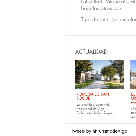
Dificultad: Media-alta e
baja los otros dos.
Tipo de ruta: No circular
ACTUALIDAD
ROMERÍA DE SAN
EL
ROQUE
U
M
La romería urbana más
¿Va
tradicional de Vigo
tu
En la
fiesta de San Roque
, ...
una
Tweets by @TurismodeVigo