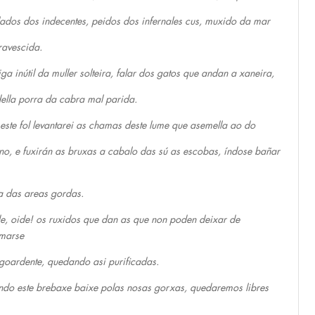
lados dos indecentes, peidos dos infernales cus, muxido da mar
avescida.
iga inútil da muller solteira, falar dos gatos que andan a xaneira,
ella porra da cabra mal parida.
este fol levantarei as chamas deste lume que asemella ao do
rno, e fuxirán as bruxas a cabalo das sú as escobas, índose bañar
a das areas gordas.
e, oide! os ruxidos que dan as que non poden deixar de
marse
goardente, quedando asi purificadas.
ndo este brebaxe baixe polas nosas gorxas, quedaremos libres