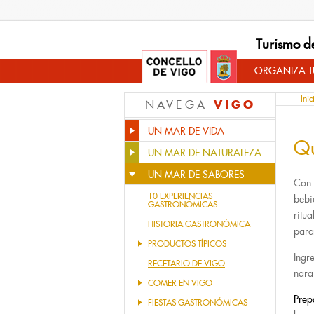
Turismo d
ORGANIZA TU
Inic
VIGO
NAVEGA
UN MAR DE VIDA
Q
UN MAR DE NATURALEZA
UN MAR DE SABORES
Con 
10 EXPERIENCIAS
bebi
GASTRONÓMICAS
ritu
HISTORIA GASTRONÓMICA
para
PRODUCTOS TÍPICOS
Ingr
RECETARIO DE VIGO
nara
COMER EN VIGO
Prep
FIESTAS GASTRONÓMICAS