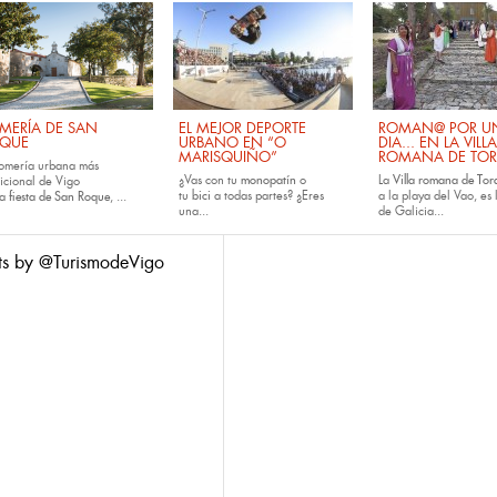
MERÍA DE SAN
EL MEJOR DEPORTE
ROMAN@ POR U
QUE
URBANO EN “O
DIA... EN LA VILLA
MARISQUIÑO”
ROMANA DE TOR
romería urbana más
¿Vas con tu
monopatín
o
La
Villa romana de Tora
dicional de Vigo
tu
bici
a todas partes? ¿Eres
a la playa del Vao, es 
la
fiesta de San Roque
, ...
una...
de Galicia...
ts by @TurismodeVigo