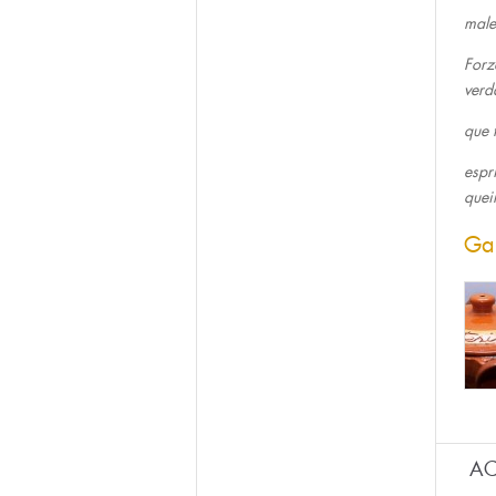
male
Forz
verd
que 
espr
quei
Ga
AC