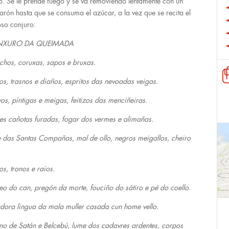
o. Se le prende fuego y se va removiendo lentamente con un
arón hasta que se consuma el azúcar, a la vez que se recita el
so conjuro:
XURO DA QUEIMADA
hos, coruxas, sapos e bruxas.
s, trasnos e diaños, espritos das nevoadas veigas.
os, píntigas e meigas, feitizos das menciñeiras.
es cañotas furadas, fogar dos vermes e alimañas.
 das Santas Compañas, mal de ollo, negros meigallos, cheiro
os, tronos e raios.
o do can, pregón da morte, fouciño do sátiro e pé do coello.
dora lingua da mala muller casada cun home vello.
no de Satán e Belcebú, lume dos cadavres ardentes, corpos