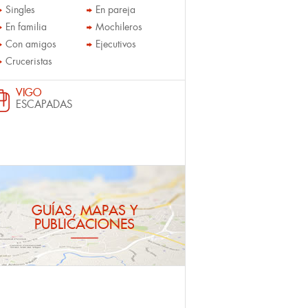
Singles
En pareja
En familia
Mochileros
Con amigos
Ejecutivos
Cruceristas
VIGO
ESCAPADAS
GUÍAS, MAPAS Y
PUBLICACIONES