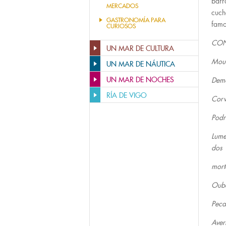
barr
MERCADOS
cuch
GASTRONOMÍA PARA
famo
CURIOSOS
CON
UN MAR DE CULTURA
Mouc
UN MAR DE NÁUTICA
UN MAR DE NOCHES
Demo
RÍA DE VIGO
Corv
Podr
Lume
dos
mort
Oube
Peca
Aver