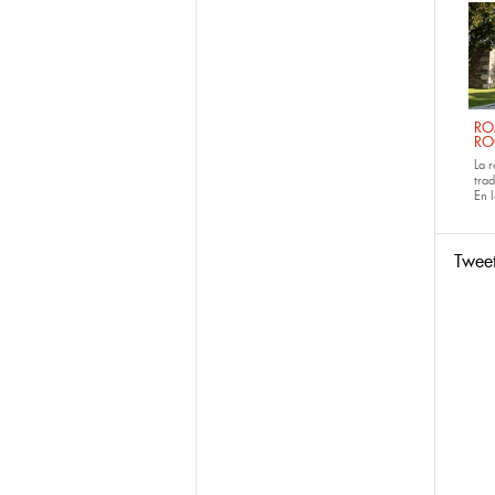
RO
RO
La 
tra
En 
Twee