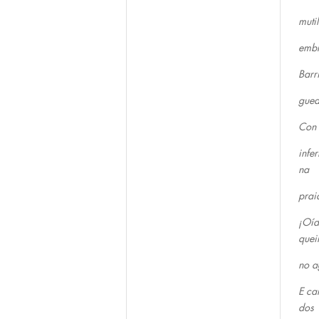
muti
embr
Barr
gued
Con 
infe
na
prai
¡Oíd
quei
no a
E ca
dos