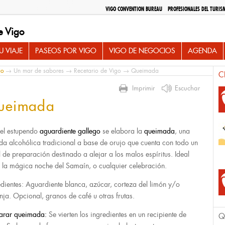
VIGO CONVENTION BUREAU
PROFESIONALES DEL TURIS
e Vigo
 VIAJE
PASEOS POR VIGO
VIGO DE NEGOCIOS
AGENDA
io
→
Un mar de sabores
→
Recetario de Vigo
→ Queimada
C
Imprimir
Escuchar
ueimada
el estupendo
aguardiente gallego
se elabora la
queimada
, una
da alcohólica tradicional a base de orujo que cuenta con todo un
al de preparación destinado a alejar a los malos espíritus. Ideal
 la mágica noche del Samaín, o cualquier celebración.
edientes: Aguardiente blanca, azúcar, corteza del limón y/o
nja. Opcional, granos de café u otras frutas.
arar queimada:
Se vierten los ingredientes en un recipiente de
Q