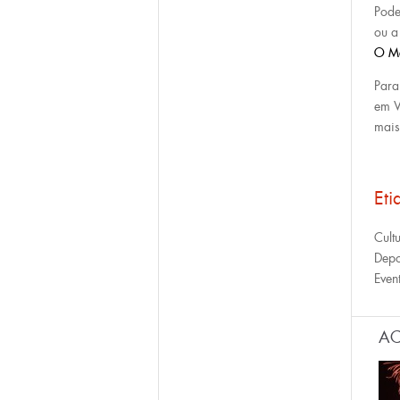
Pode
ou 
O Ma
Para
em 
mais
Eti
Cult
Depo
Even
AC