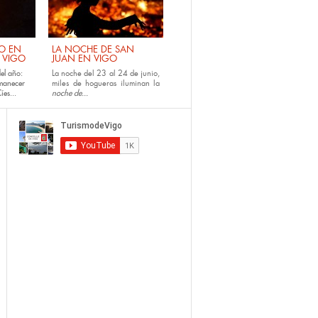
NO EN
LA NOCHE DE SAN
E VIGO
JUAN EN VIGO
el año:
La noche del 23 al 24 de junio,
amanecer
miles de hogueras iluminan la
íes...
noche de...