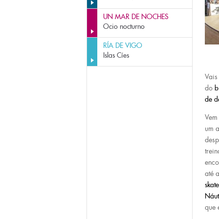
UN MAR DE NOCHES
Ocio nocturno
RÍA DE VIGO
Islas Cíes
Vais
do
b
de d
Vem 
um a
desp
trei
enco
até 
skate
Náut
que 