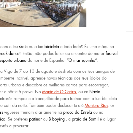
 com o teu
skate
ou a tua
bicicleta
a todo lado? És uma máquina
reak dance
? Então, não podes faltar ao encontro do maior
festival
esporto urbano
do norte de Espanha.
“O marisquinho”
.
a Vigo de 7 ao 10 de agosto e desfruta com os teus amigos de
mbiente incrível, aprende novas técnicas dos teus ídolos do
orto urbano e descobre os melhores cantos para escorregar,
nar e pôr-te à prova. No
Monte de O Castro
ou en
Navia
ntrarás rampas e a tranquilidade para treinar com a tua bicicleta
ao cair da noite. Também podes deslocar-te até
Montero Ríos
: os
rs
vigueses treinam diariamente na
praça da Estrela
ou no
ico
. Se preferes
patinar
ou
B-boying
, a
praia de Samil
é o lugar
estás a procurar.