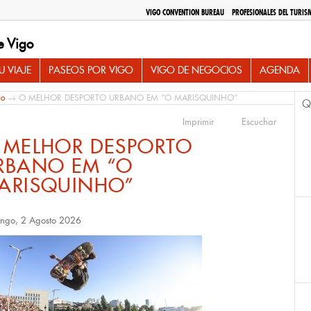
VIGO CONVENTION BUREAU
PROFESIONALES DEL TURIS
e Vigo
 VIAJE
PASEOS POR VIGO
VIGO DE NEGOCIOS
AGENDA
io
→ O MELHOR DESPORTO URBANO EM “O MARISQUINHO”
Q
Imprimir
Escuchar
 MELHOR DESPORTO
RBANO EM “O
ARISQUINHO”
ngo, 2 Agosto 2026