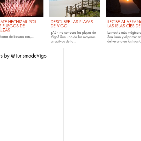
JATE HECHIZAR POR
DESCUBRE LAS PLAYAS
RECIBE AL VERA
S FUEGOS DE
DE VIGO
LAS ISLAS CÍES D
UZAS
¿Aún no conoces las
playas de
La noche más mágica d
fiestas de
Bouzas
son,...
Vigo
? Son uno de los mayores
San Juan y el primer 
atractivos de la...
del verano en las Islas C
ts by @TurismodeVigo