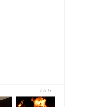
2 de 12
anterior
›