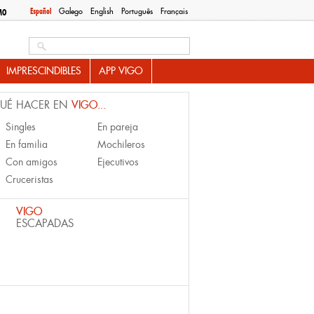
Español
Galego
English
Português
Français
MO
Search this site
IMPRESCINDIBLES
APP VIGO
UÉ HACER EN
VIGO...
Singles
En pareja
En familia
Mochileros
Con amigos
Ejecutivos
Cruceristas
VIGO
ESCAPADAS