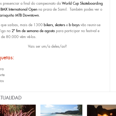
s presenciar a final do campeonato da
World Cup Skateboarding
a
BMX International Open
na praia de Samil. Também podes ver o
risquiño MTB Downtown
.
 que saibas, mais de 1300
bikers, skaters
e
b-boys
vão reunir-se
Vigo no
2º
fim de semana de agosto
para participar no festival e
 de 80.000 vêm vê-los.
Vais ser um/a deles/as?
quetas:
ura
rte
tos
TUALIDAD