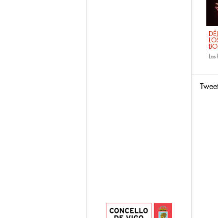
DÉ
LO
BO
Las
Twee