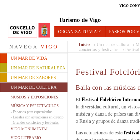
VIGO CONV
Turismo de Vigo
ORGANIZA TU VIAJE
PASEOS POR V
Inicio
→
Un mar de cultura
→
Mú
NAVEGA
VIGO
conciertos y festivales
→ Festival 
UN MAR DE VIDA
UN MAR DE NATURALEZA
Festival Folclór
UN MAR DE SABORES
Baila con las músicas
UN MAR DE CULTURA
MUSEOS Y EXPOSICIONES
Festival Folclórico Interna
El
la diversidad cultural, un visto
MÚSICA Y ESPECTÁCULOS
-
Espacios para espectáculos
música y danza de países tan d
-
Locales con actuaciones en directo
o Rusia y grupos de danza tradi
-
Grandes conciertos y festivales
VIGO MONUMENTAL
festiva
Las actuaciones de este
VIGO LITERARIO
durante la primera semana de a