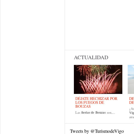
ACTUALIDAD
DÉJATE HECHIZAR POR
DE
LOS FUEGOS DE
DE
BOUZAS
¿Aú
Las
fiestas de
Bouzas
son,...
Vi
atr
Tweets by @TurismodeVigo