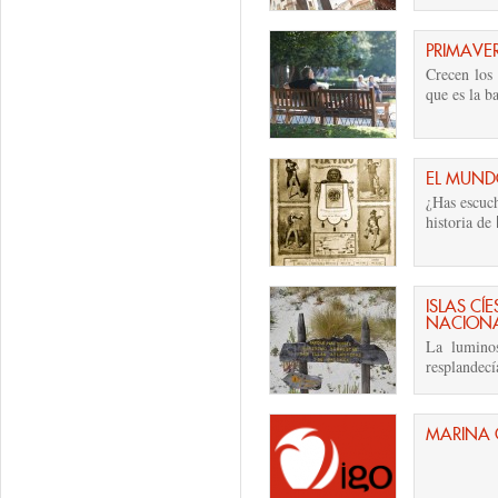
PRIMAVE
Crecen los 
que es la b
EL MUNDO
¿Has escuch
historia de
E
ISLAS CÍ
NACION
La lumino
resplandecí
MARINA 