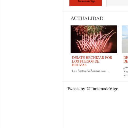
ACTUALIDAD
DÉJATE HECHIZAR POR
DE
LOS FUEGOS DE
DE
BOUZAS
¿Aú
Las
son,...
fiestas de
Bouzas
Vi
atr
Tweets by @TurismodeVigo