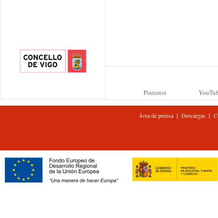
Pinterest
YouTu
|
|
Área de prensa
Descargas
C