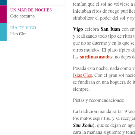
temían que el sol no volviese a 
iniciaban ritos de fuego purific
UN MAR DE NOCHES
Ocio nocturno
simbolizar el poder del sol y ay
Vigo
San Juan
celebra
con ent
RÍA DE VIGO
Islas Cíes
y realizando todo tipo de ritos 
que no se duerme y en la que se 
otros mundos. El plato típico d
sardinas asadas
las
, no dejes d
Pasada esta noche, nada como v
Islas Cíes
. Con el gran sol nacie
se fundirán en una hoguera de l
siempre.
Pistas y recomendaciones:
La tradición manda saltar 9 vec
los malos espíritus, y se recog
)
San Xoán
, que se dejan en agu
cara la mañana siguiente y tener