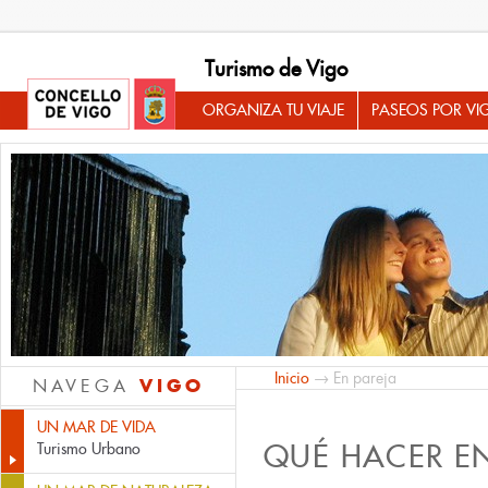
Turismo de Vigo
ORGANIZA TU VIAJE
PASEOS POR VI
Inicio
→ En pareja
VIGO
NAVEGA
UN MAR DE VIDA
QUÉ HACER E
Turismo Urbano