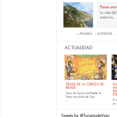
Paseo entr
La
ruta de
entre los...
Páginas
« PRIMERA
‹ ANTERIOR
ACTUALIDAD
FIESTA DE LA CEREZA DE
NA
BEADE
NA
IM
Festa da Cereixa de Beade: la
E
fiesta más dulce de Vigo
El 
...
en 
Tweets by @TurismodeVigo