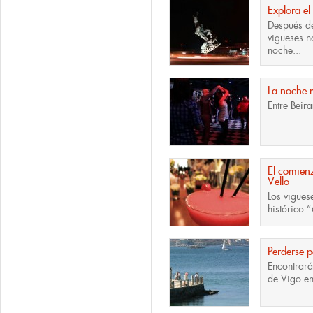
Explora el
Después de
vigueses n
noche...
La noche m
Entre
Beir
El comien
Vello
Los vigues
histórico
“
Perderse p
Encontrará
de Vigo e