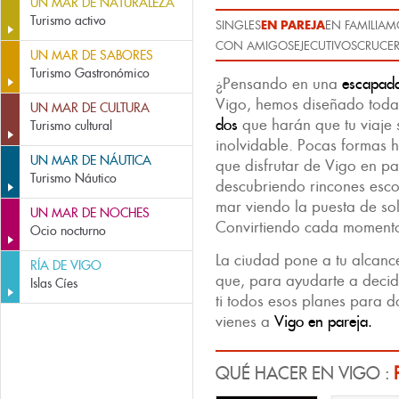
UN MAR DE NATURALEZA
Turismo activo
EN PAREJA
SINGLES
EN FAMILIA
M
CON AMIGOS
EJECUTIVOS
CRUCER
UN MAR DE SABORES
Turismo Gastronómico
¿Pensando en una
escapada
Vigo, hemos diseñado toda
UN MAR DE CULTURA
dos
que harán que tu viaje 
Turismo cultural
inolvidable. Pocas formas 
UN MAR DE NÁUTICA
que disfrutar de Vigo en pa
Turismo Náutico
descubriendo rincones esco
mar viendo la puesta de so
UN MAR DE NOCHES
Convirtiendo cada momento 
Ocio nocturno
La ciudad pone a tu alcance
RÍA DE VIGO
que, para ayudarte a decid
Islas Cíes
ti todos esos planes para d
vienes a
Vigo en pareja.
QUÉ HACER EN VIGO :