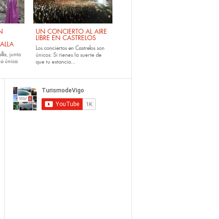
N
UN CONCIERTO AL AIRE
LIBRE EN CASTRELOS
ALLA
Los
conciertos en Castrelos
son
lla
, junto
únicos: Si tienes la suerte de
la única
que tu estancia...