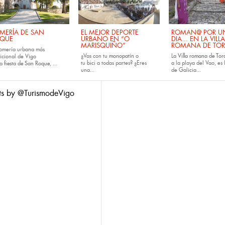
MERÍA DE SAN
EL MEJOR DEPORTE
ROMAN@ POR U
QUE
URBANO EN “O
DIA... EN LA VILLA
MARISQUIÑO”
ROMANA DE TOR
romería urbana más
¿Vas con tu
monopatín
o
La
Villa romana de Tora
dicional de Vigo
tu
bici
a todas partes? ¿Eres
a la playa del Vao, es 
la
fiesta de San Roque
, ...
una...
de Galicia...
ts by @TurismodeVigo