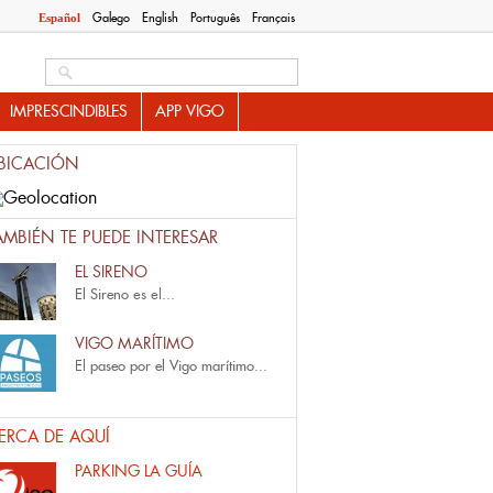
Galego
English
Português
Français
Español
O
Search this site
IMPRESCINDIBLES
APP VIGO
BICACIÓN
AMBIÉN TE PUEDE INTERESAR
EL SIRENO
El Sireno
es el...
VIGO MARÍTIMO
El
paseo por el Vigo marítimo...
ERCA DE AQUÍ
PARKING LA GUÍA