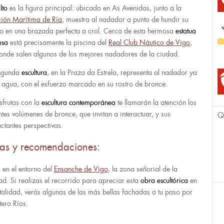
alto
es la figura principal: ubicado en As Avenidas, junto a la
ción Marítima de Ría
, muestra al nadador a punto de hundir su
o en una brazada perfecta a crol. Cerca de esta hermosa
estatua
esa
está precisamente la piscina del
Real Club Náutico de Vigo
,
onde salen algunos de los mejores nadadores de la ciudad.
egunda
escultura
, en la Praza da Estrela, representa al nadador ya
l agua, con el esfuerzo marcado en su rostro de bronce.
isfrutas con la
escultura contemporánea
te llamarán la atención los
ntes volúmenes de bronce, que invitan a interactuar, y sus
Q
ctantes perspectivas.
tas y recomendaciones:
s en el entorno del
Ensanche de Vigo
, la zona señorial de la
ad. Si realizas el recorrido para apreciar esta
obra escultórica
en
otalidad, verás algunas de las más bellas fachadas a tu paso por
ero Ríos.