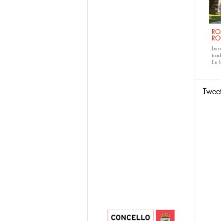
RO
RO
La 
tra
En 
Twee