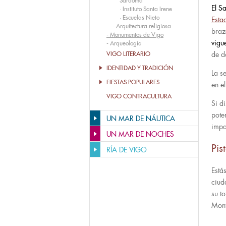
Sárdoma
El S
·
Instituto Santa Irene
·
Escuelas Nieto
Esta
·
Arquitectura religiosa
braz
-
Monumentos de Vigo
vigu
-
Arqueología
VIGO LITERARIO
de d
IDENTIDAD Y TRADICIÓN
La s
FIESTAS POPULARES
en e
VIGO CONTRACULTURA
Si d
pote
UN MAR DE NÁUTICA
impa
UN MAR DE NOCHES
Pis
RÍA DE VIGO
Está
ciud
su t
Mont