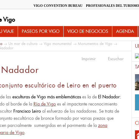
VIGO CONVENTION BUREAU
PROFESIONALES DEL TURISM
e Vigo
 VIAJE
PASEOS POR VIGO
VIGO DE NEGOCIOS
AGENDA
io
→
Un mar de cultura
→
Vigo monumental
→
Monumentos de Vigo
→
U
Nadador
Imprimir
Escuchar
T
l Nadador
conjunto escultórico de Leiro en el puerto
de las
esculturas de Vigo más emblemáticas
es la de
El Nadador:
ado al borde de la
Ría de Vigo
es el impactante reconocimiento
escultor
Francisco Leiro
al esfuerzo de los nadadores. Se trata de
onjunto escultórico de bronce formado por varias piezas que
C
cen parcialmente sumergidas en el pavimento de la
zona
uaria de Vigo
.