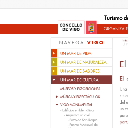
Turismo d
ORGANIZA TU
Inic
VIGO
NAVEGA
El 
UN MAR DE VIDA
E
UN MAR DE NATURALEZA
UN MAR DE SABORES
El 
UN MAR DE CULTURA
MUSEOS Y EXPOSICIONES
Una 
situ
MÚSICA Y ESPECTÁCULOS
del 
VIGO MONUMENTAL
un c
-
Edificios emblemáticos
·
Arquitectura civil
pare
·
Pazo de San Roque
port
·
Puente Medieval de