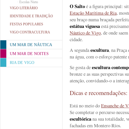
·
Escolas Nieto
O Salto
é a figura principal: s
VIGO LITERÁRIO
Estação Marítima de Ria
, most
IDENTIDADE E TRADIÇÂO
seu braço numa braçada perfeita
FESTAS POPULARES
estátua
viguesa
está precisame
Náutico de Vigo
, de onde saem
VIGO CONTRACULTURA
cidade.
UM MAR DE NÁUTICA
escultura
A segunda
, na Praça 
UM MAR DE NOITES
na água, com o esforço patente 
RIA DE VIGO
escultura contem
Se gosta de
bronze e as suas perspectivas s
atenção, convidando-o a interag
Dicas e recomendações
Está no meio do
Ensanche de V
Se completar o percurso necessá
escultórica
na sua totalidade, 
fachadas em Montero Ríos.