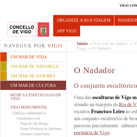
VIGO CON
Turismo de Vigo
ORGANIZE A SUA VIAGEM
PASSEIO
APP VIGO
Início
→
Um mar de cultura
→
V
NAVEGUE POR
VIGO
Vigo
→ O Nadador
UM MAR DE VIDA
UM MAR DE NATUREZA
O Nadador
UM MAR DE SABORES
O conjunto escultórico
UM MAR DE CULTURA
MÚSICA E ESPETÁCULOS EM
esculturas de Vigo 
Uma das
VIGO
situado na margem da
Ria de V
VIGO MONUMENTAL
Francisco Leiro
escultor
ao esf
-
Edifícios emblemáticos
um conjunto escultórico de bro
·
Arquitetura civil
·
Paço de São Roque
parecem parcialmente submers
·
Ponte Medieval de Sárdoma
portuária de Vigo
.
·
Instituto Santa Irene