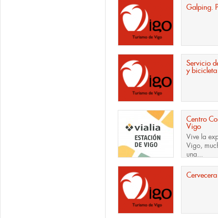
Galping. P
Servicio d
y biciclet
Centro Com
Vigo
Vive la exp
Vigo, muc
una...
Cervecera