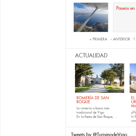
Paseos en
Páginas
« PRIMERA
‹ ANTERIOR
1
ACTUALIDAD
ROMERÍA DE SAN
EL
ROQUE
U
M
La romería urbana más
¿Va
tradicional de Vigo
tu
En la
fiesta de San Roque
, ...
una
Tweets by @TurismodeVigo