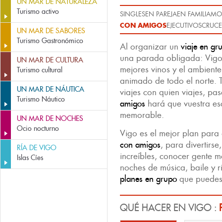
UN MAR DE NATURALEZA
Turismo activo
SINGLES
EN PAREJA
EN FAMILIA
MO
CON AMIGOS
EJECUTIVOS
CRUCE
UN MAR DE SABORES
Turismo Gastronómico
Al organizar un
viaje en gr
una parada obligada: Vigo
UN MAR DE CULTURA
mejores vinos y el ambient
Turismo cultural
animado de todo el norte. 
UN MAR DE NÁUTICA
viajes con quien viajes, pa
Turismo Náutico
amigos
hará que vuestra e
memorable.
UN MAR DE NOCHES
Ocio nocturno
Vigo es el mejor plan para 
con amigos
, para divertirs
RÍA DE VIGO
increíbles, conocer gente m
Islas Cíes
noches de música, baile y r
planes en grupo
que puedes
QUÉ HACER EN VIGO :