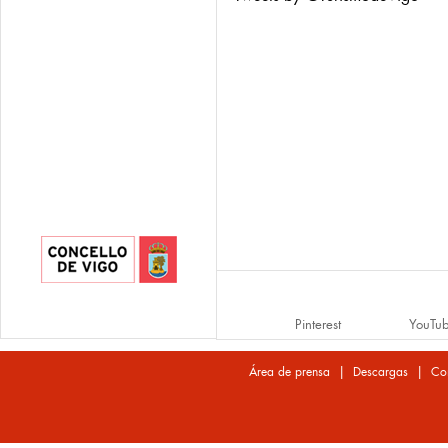
Pinterest
YouTu
|
|
Área de prensa
Descargas
Co