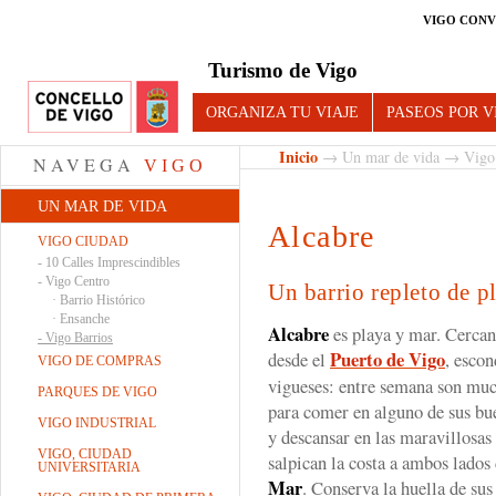
VIGO CONV
Turismo de Vigo
ORGANIZA TU VIAJE
PASEOS POR V
Inicio
→
Un mar de vida
→
Vigo
NAVEGA
VIGO
UN MAR DE VIDA
Alcabre
VIGO CIUDAD
-
10 Calles Imprescindibles
-
Vigo Centro
Un barrio repleto de pl
·
Barrio Histórico
·
Ensanche
Alcabre
es playa y mar. Cercano
-
Vigo Barrios
Puerto de Vigo
desde el
, escon
VIGO DE COMPRAS
vigueses: entre semana son muc
PARQUES DE VIGO
para comer en alguno de sus b
VIGO INDUSTRIAL
y descansar en las maravillosas
VIGO, CIUDAD
salpican la costa a ambos lado
UNIVERSITARIA
Mar
. Conserva la huella de sus