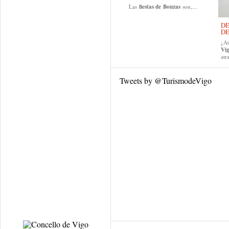
Las
fiestas de
Bouzas
son,...
DE
DE
¿Aú
Vi
atr
Tweets by @TurismodeVigo