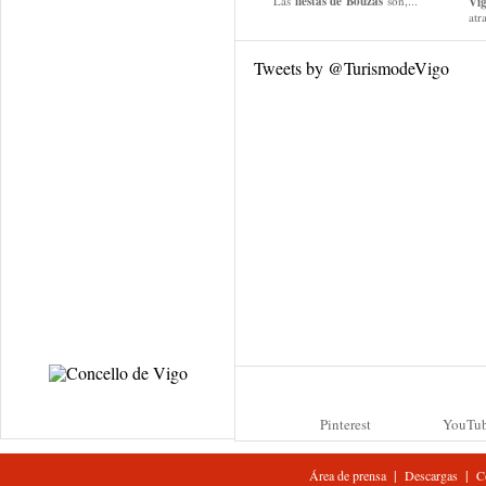
Las
fiestas de
Bouzas
son,...
Vi
atr
Tweets by @TurismodeVigo
Pinterest
YouTu
|
|
Área de prensa
Descargas
C