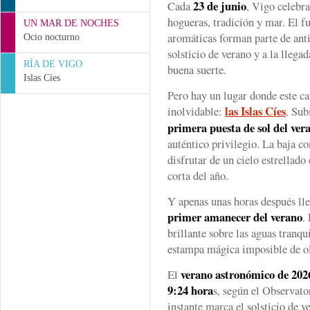
23 de junio
Cada
, Vigo celebra
hogueras, tradición y mar. El fu
UN MAR DE NOCHES
aromáticas forman parte de anti
Ocio nocturno
solsticio de verano y a la llega
RÍA DE VIGO
buena suerte.
Islas Cíes
Pero hay un lugar donde este ca
las Islas Cíes
inolvidable:
. Sub
primera puesta de sol del ver
auténtico privilegio. La baja 
disfrutar de un cielo estrellado
corta del año.
Y apenas unas horas después ll
primer amanecer del verano
.
brillante sobre las aguas tranqu
estampa mágica imposible de ol
verano astronómico de 2026
El
9:24 hora
s, según el Observat
instante marca el solsticio de v