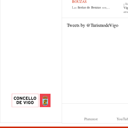
BOUZAS
¿Aú
Las
fiestas de
Bouzas
son,...
Vi
atr
Tweets by @TurismodeVigo
Pinterest
YouTu