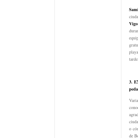
Sami
ciud
Vigo
dura
equi
gratu
play
tarde
3.
E
peda
Varia
cono
agra
ciuda
o có
de Bo