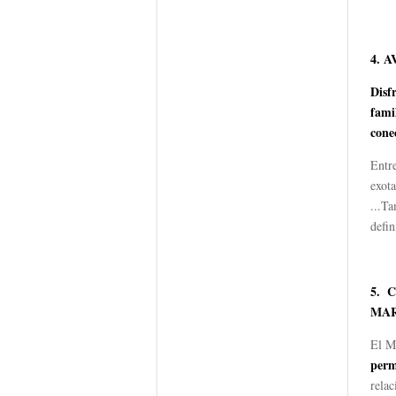
4.
A
D
i
sf
fami
cone
Entre
exota
...Ta
defin
5. 
MA
El M
perm
rela