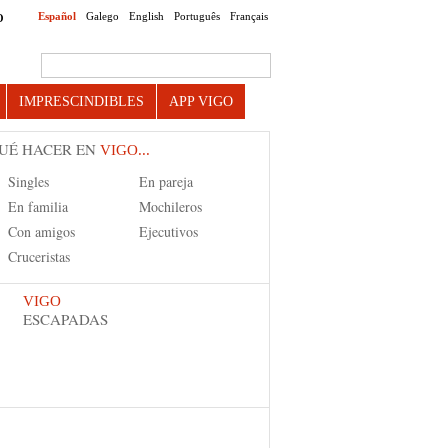
Español
Galego
English
Português
Français
O
Search this site
IMPRESCINDIBLES
APP VIGO
UÉ HACER EN
VIGO...
Singles
En pareja
En familia
Mochileros
Con amigos
Ejecutivos
Cruceristas
VIGO
ESCAPADAS