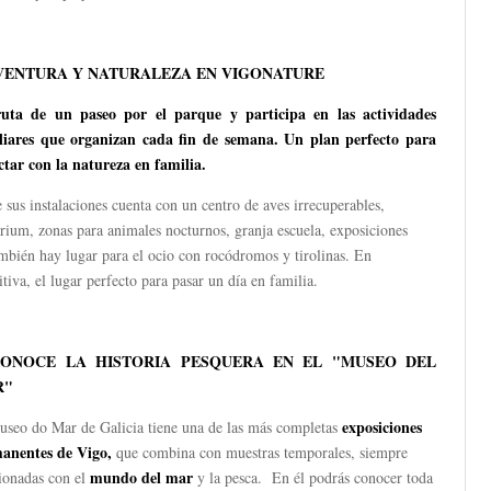
VENTURA Y NATURALEZA EN
VIGONATURE
ruta d
e
un paseo po
r el
parque
y
participa
e
n
l
as actividades
liares que organiza
n
cada fin de semana.
Un plan perfecto para
ctar co
n l
a natureza en familia
.
 sus instalaciones cuenta con un centro de aves irrecuperables,
rium, zonas para animales nocturnos, granja escuela, exposiciones
mbién hay lugar para el ocio con rocódromos y tirolinas. En
itiva, el lugar perfecto para pasar un día en familia.
CONOCE LA HISTORIA PESQUERA EN EL "MUSEO DEL
R"
exposiciones
useo do Mar de Galicia tiene una de las más completas
anentes de Vigo,
que combina con muestras temporales, siempre
mundo del mar
cionadas con el
y la pesca. En él podrás conocer toda