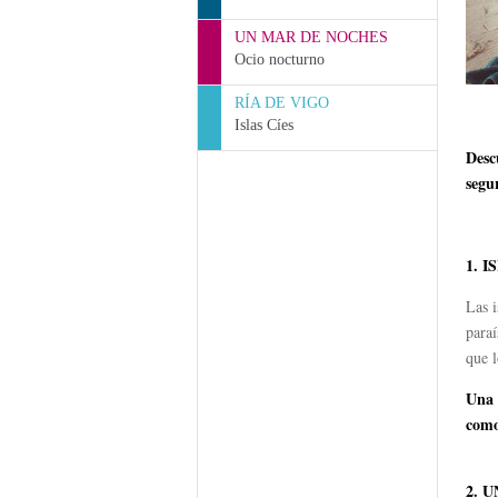
UN MAR DE NOCHES
Ocio nocturno
RÍA DE VIGO
Islas Cíes
Desc
segu
1. I
Las i
paraí
que l
Una 
como
2. 