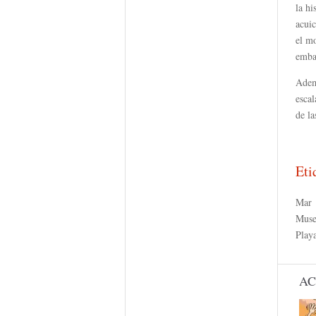
la hi
acuic
el mo
emba
Adem
escal
de la
Eti
Mar
Muse
Play
AC