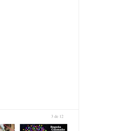
3 de 12
anterior
›