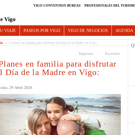
VIGO CONVENTION BUREAU
PROFESIONALES DEL TURISM
e Vigo
U VIAJE
PASEOS POR VIGO
VIGO DE NEGOCIOS
AGENDA
cio
→ 5 Planes en familia para disfrutar del Día de la Madre en Vigo:
Q
Imprimir
Escuchar
Planes en familia para disfrutar
l Día de la Madre en Vigo:
oles, 29 Abril 2026