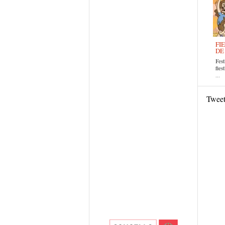
FI
DE
Fes
fie
...
Twee