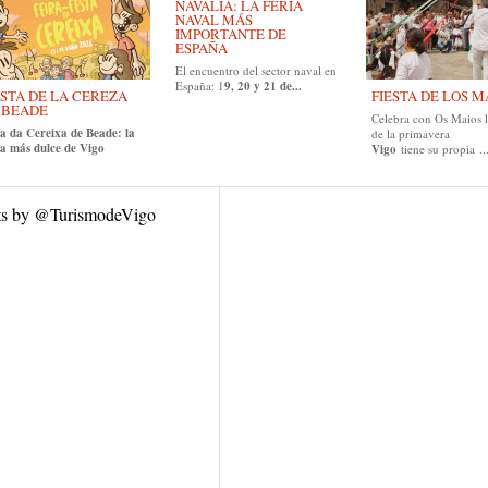
NAVALIA: LA FERIA
NAVAL MÁS
IMPORTANTE DE
ESPAÑA
El encuentro del sector naval en
España: 1
9, 20 y 21 de...
ESTA DE LA CEREZA
FIESTA DE LOS 
 BEADE
Celebra con Os Maios l
ta da Cereixa de Beade: la
de la primavera
sta más dulce de Vigo
Vigo
tiene su propia ..
ts by @TurismodeVigo