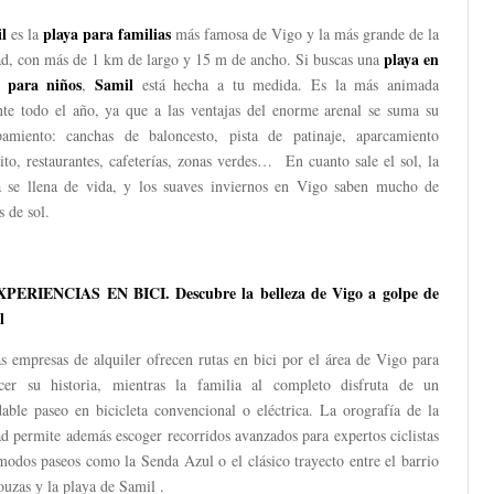
l
playa para familias
es la
más famosa de Vigo y la más grande de la
playa en
ad, con más de 1 km de largo y 15 m de ancho. Si buscas una
 para niños
Samil
,
está hecha a tu medida. Es la más animada
nte todo el año, ya que a las ventajas del enorme arenal se suma su
pamiento: canchas de baloncesto, pista de patinaje, aparcamiento
ito, restaurantes, cafeterías, zonas verdes… En cuanto sale el sol, la
a se llena de vida, y los suaves inviernos en Vigo saben mucho de
s de sol.
XPERIENCIAS EN BICI. Descubre la belleza de Vigo a golpe de
l
s empresas de alquiler ofrecen rutas en bici por el área de Vigo para
cer su historia, mientras la familia al completo disfruta de un
dable paseo en bicicleta convencional o eléctrica. La orografía de la
d permite además escoger recorridos avanzados para expertos ciclistas
modos paseos como la Senda Azul o el clásico trayecto entre el barrio
uzas y la playa de Samil .