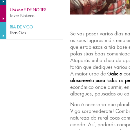
UM MAR DE NOITES
Lazer Noturno
RIA DE VIGO
Ilhas Cíes
Se vas pasar varios días n
os seus lugares máis embl
que establezas a túa base
polas súas boas comunicac
Atoparás unha chea de op
farán que dediques varios d
A maior urbe de
Galicia
con
aloxamento para todos os pe
económico onde durmir, en 
albergues, pousadas ou cá
Non é necesario que planifi
Vigo sorprenderate! Combin
natureza do rural coas co
cidade. Así, poderás comp