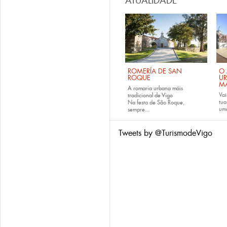
ATUALIDADE
ROMERÍA DE SAN
O 
ROQUE
U
M
A romaria urbana máis
Vai
tradicional de Vigo
tu
Na festa de São Roque,
uma
sempre...
Tweets by @TurismodeVigo