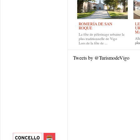
ROMERÍA DE SAN
LE
ROQUE
UR
MA
La fête de pèlerinage urbaine la
All
plus traditionnelle de Vigo
Lors de la fête de
pla
...
Tweets by @TurismodeVigo