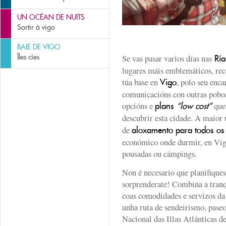
UN OCÉAN DE NUITS
Sortir à vigo
BAIE DE VIGO
Îles cíes
Se vas pasar varios días nas
Ría
lugares máis emblemáticos, re
túa base en
, polo seu enca
Vigo
comunicacións con outras pobo
opcións e
que 
plans
“low cost”
descubrir esta cidade. A maior
de
aloxamento para todos os
económico onde durmir, en Vigo
pousadas ou cámpings.
Non é necesario que planifiques
sorprenderate! Combina a tranqu
coas comodidades e servizos da
unha ruta de sendeirismo, paseo
Nacional das Illas Atlánticas d