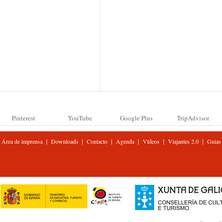
Pinterest
YouTube
Google Plus
TripAdvisor
|
|
|
|
|
|
Área de imprensa
Downloads
Contacto
Agenda
Vídeos
Viajantes 2.0
Guias