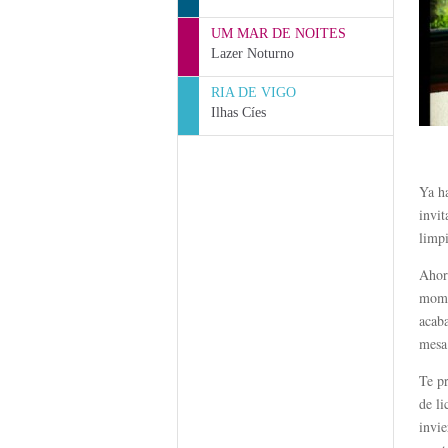
UM MAR DE NOITES
Lazer Noturno
RIA DE VIGO
Ilhas Cíes
Ya ha
invit
limpi
Ahora
mome
acab
mesa
Te p
de li
invie