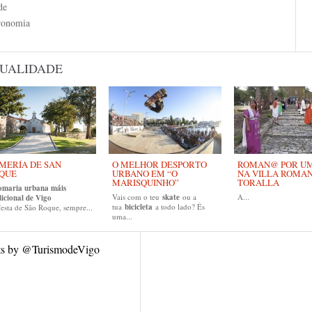
de
ronomia
UALIDADE
MERÍA DE SAN
O MELHOR DESPORTO
ROMAN@ POR UM 
QUE
URBANO EM “O
NA VILLA ROMA
MARISQUINHO”
TORALLA
omaria urbana máis
Vais com o teu
skate
ou a
A...
dicional de Vigo
tua
bicicleta
a todo lado? És
esta de São Roque, sempre...
uma...
ts by @TurismodeVigo