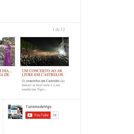
1 de 12
›
DIA...
UM CONCERTO AO AR
NA DE
LIVRE EM CASTRELOS
Os
concertos em Castrelos
são
únicos: se tiver sorte e a sua
estadia em Vigo...