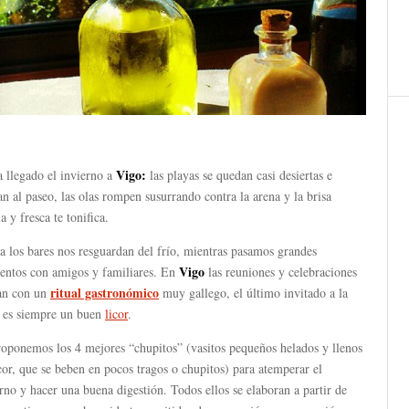
Vigo:
 llegado el invierno a
las playas se quedan casi desiertas e
an al paseo, las olas rompen susurrando contra la arena y la brisa
a y fresca te tonifica.
 los bares nos resguardan del frío, mientras pasamos grandes
Vigo
ntos con amigos y familiares. En
las reuniones y celebraciones
ritual gastronómico
an con un
muy gallego, el último invitado a la
 es siempre un buen
licor
.
roponemos los 4 mejores “chupitos” (vasitos pequeños helados y llenos
cor, que se beben en pocos tragos o chupitos) para atemperar el
rno y hacer una buena digestión. Todos ellos se elaboran a partir de