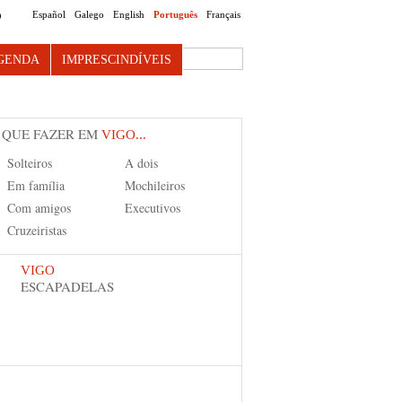
Español
Galego
English
Português
Français
O
Search this site
GENDA
IMPRESCINDÍVEIS
 QUE FAZER EM
VIGO...
Solteiros
A dois
Em família
Mochileiros
Com amigos
Executivos
Cruzeiristas
VIGO
ESCAPADELAS