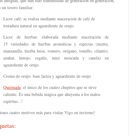
as antiguas, que han sido transmitidas de generación en generación,
 un tesoro familiar:
Licor café: se realiza mediante maceración de café de
tostadura natural en aguardiente de orujo.
Licor de hierbas: elaborada mediante maceración de
15 variedades de hierbas aromáticas y especias (menta,
manzanilla, hierba luísa, romero, orégano, tomillo, cilantro,
azahar, hinojo, regaliz, nuez moscada y canela) en
aguardiente de orujo.
Crema do orujo: base láctea y aguardiente de orujo
Queimada
: el único de los cuatro chupitos que se sirve
caliente. Es una bebida mágica que ahuyenta a los malos
espíritus...!
ienes cuatro motivos más para visitar Vigo en invierno!
quetas: