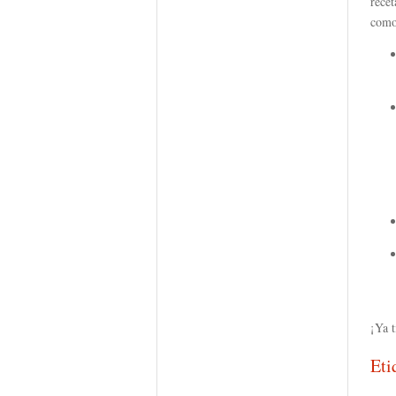
recet
como
¡Ya t
Eti