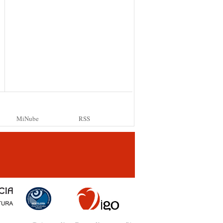
MiNube
RSS