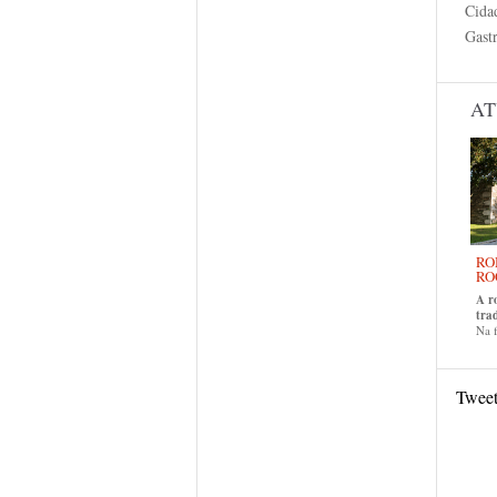
Cida
Gast
AT
RO
RO
A r
tra
Na f
Twee