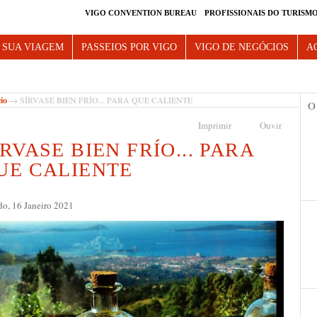
VIGO CONVENTION BUREAU
PROFISSIONAIS DO TURISM
e Vigo
 SUA VIAGEM
PASSEIOS POR VIGO
VIGO DE NEGÓCIOS
A
cio
→ SÍRVASE BIEN FRÍO... PARA QUE CALIENTE
O
Imprimir
Ouvir
ÍRVASE BIEN FRÍO... PARA
UE CALIENTE
o, 16 Janeiro 2021