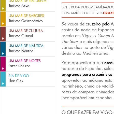
UM MAR DE NATUREZA
Turismo Ativo
SOLTEIROS
A DOIS
EM FAMÍLIA
MOCH
CRUZE
COM AMIGOS
EXECUTIVOS
UM MAR DE SABORES
Turismo Gastronómico
Se viajar de
cruzeiro pelo A
costas do norte de Espanha
UM MAR DE CULTURA
escala em Vigo: o
Queen M
Turismo Cultural
The Seas
e mais algumas ce
UM MAR DE NÁUTICA
vários dias no porto de Vi
Turismo Náutico
destino ao Mediterrâneo.
UM MAR DE NOITES
Para aproveitar a sua
esca
Lazer Noturno
noroeste de Espanha, sele
programas para cruzeiristas
RIA DE VIGO
aproveitar ao máximo esta
Ilhas Cíes
marinheiro, cheia de vitalid
rotas de compras animada
incomparável em Espanha
O QUE FAZER EM VIGO