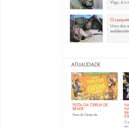
Vigo
, é o
O conjunto
Uma das
e
emblemáti
Páginas
ATUALIDADE
FESTA DA CEREJA DE
NA
BEADE
NA
IM
Festa da Cereja de...
E
O e
em