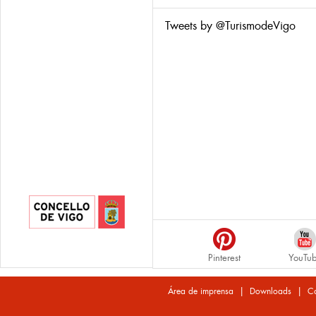
Tweets by @TurismodeVigo
Pinterest
YouTu
|
|
Área de imprensa
Downloads
Co