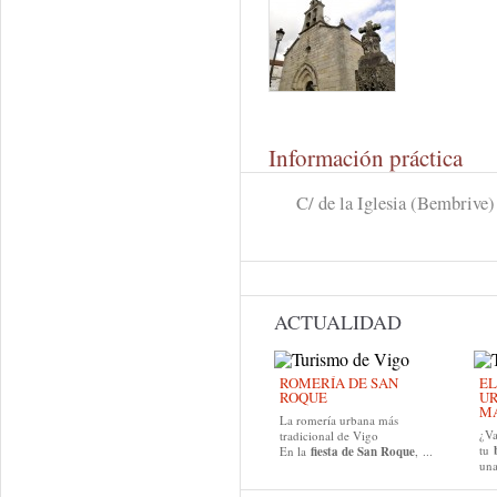
Información práctica
C/ de la Iglesia (Bembrive)
ACTUALIDAD
ROMERÍA DE SAN
EL
ROQUE
UR
MA
La romería urbana más
¿Va
tradicional de Vigo
tu
En la
fiesta de San Roque
, ...
una