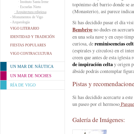
·
Instituto Santa Irene
topónimo del barrio donde se as
·
Escuelas Nieto
(Monasterio), así parece indica
·
Arquitectura religiosa
-
Monumentos de Vigo
Si has decidido pasar el día vis
-
Arqueología
Bembrive
no dudes en acercarte
VIGO LITERARIO
en una sola nave y en cuyo tím
IDENTIDAD Y TRADICIÓN
reminiscencias celt
curiosa, de
FIESTAS POPULARES
(espirales y círculos) en el inte
VIGO CONTRACULTURA
creen que antes de esta iglesia 
de inspiración celta
y origen p
UN MAR DE NÁUTICA
ábside podrás contemplar figur
UN MAR DE NOCHES
Pistas y recomendacion
RÍA DE VIGO
Si has decidido acercarte a este
un paseo por el hermoso
Parque
Galería de Imágenes: