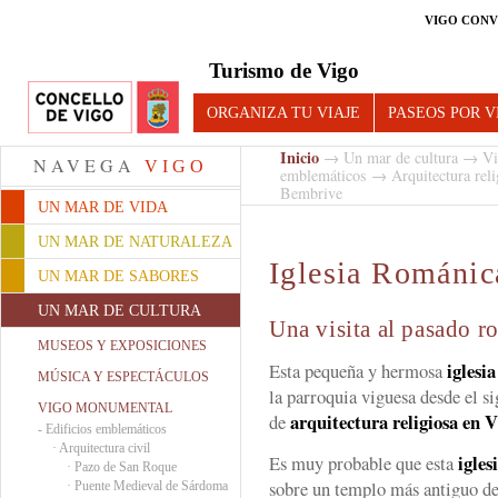
VIGO CONV
Turismo de Vigo
ORGANIZA TU VIAJE
PASEOS POR V
Inicio
→
Un mar de cultura
→
Vi
NAVEGA
VIGO
emblemáticos
→
Arquitectura reli
Bembrive
UN MAR DE VIDA
UN MAR DE NATURALEZA
Iglesia Románic
UN MAR DE SABORES
UN MAR DE CULTURA
Una visita al pasado 
MUSEOS Y EXPOSICIONES
iglesia
Esta pequeña y hermosa
MÚSICA Y ESPECTÁCULOS
la parroquia viguesa desde el si
VIGO MONUMENTAL
arquitectura religiosa en 
de
-
Edificios emblemáticos
·
Arquitectura civil
igles
Es muy probable que esta
·
Pazo de San Roque
sobre un templo más antiguo de
·
Puente Medieval de Sárdoma