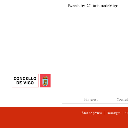
Tweets by @TurismodeVigo
Pinterest
YouTu
|
|
Área de prensa
Descargas
C