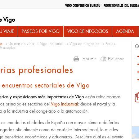
VIGO CONVENTION BUREAU
PROFESIONALES DEL TURIS
e Vigo
 VIAJE
PASEOS POR VIGO
VIGO DE NEGOCIOS
AGENDA
io
→
Un mar de vida
→
Vigo Industrial
→
Vigo de Negocios
→ Ferias
Q
fesionales
Imprimir
Escuchar
rias profesionales
 encuentros sectoriales de Vigo
ferias y exposiciones más importantes de Vigo
están relacionadas
los principales sectores del
Vigo Industrial
: desde el naval y la
a a la industria del congelado o la automoción.
 es una de las ciudades de España con mayor número de ferias
logadas oficialmente como de carácter internacional, lo que les
ga beneficios económicos y aduaneros. Descubre cuál es el evento