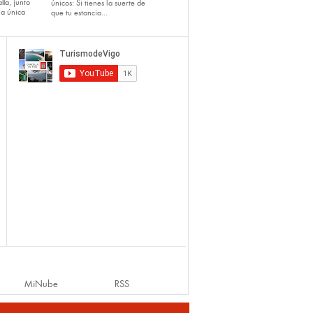
lla
, junto
únicos: Si tienes la suerte de
la única
que tu estancia...
MiNube
RSS