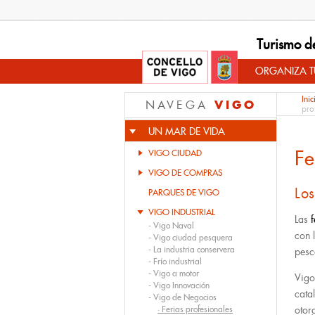
Turismo d
ORGANIZA TU
Inic
VIGO
NAVEGA
pro
UN MAR DE VIDA
Fe
VIGO CIUDAD
VIGO DE COMPRAS
Los
PARQUES DE VIGO
VIGO INDUSTRIAL
Las
-
Vigo Naval
con 
-
Vigo ciudad pesquera
-
La industria conservera
pesc
-
Frío industrial
-
Vigo a motor
Vigo
-
Vigo Innovación
cata
-
Vigo de Negocios
·
Ferias profesionales
otor