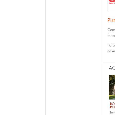
Pis
Cons
feri
Para
cale
AC
RO
RO
La 