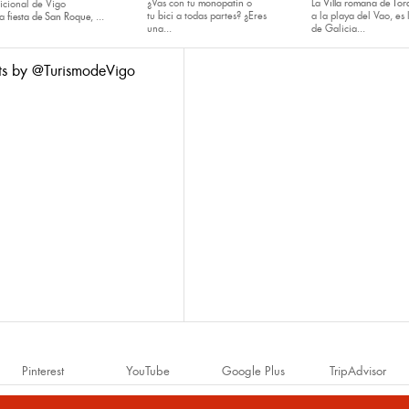
¿Vas con tu
monopatín
o
La
Villa romana de Tora
dicional de Vigo
tu
bici
a todas partes? ¿Eres
a la playa del Vao, es 
la
fiesta de San Roque
, ...
una...
de Galicia...
ts by @TurismodeVigo
Pinterest
YouTube
Google Plus
TripAdvisor