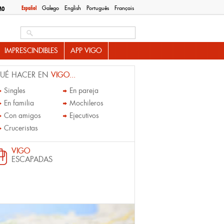
Español
Galego
English
Português
Français
MO
Search this site
IMPRESCINDIBLES
APP VIGO
UÉ HACER EN
VIGO...
Singles
En pareja
En familia
Mochileros
Con amigos
Ejecutivos
Cruceristas
VIGO
ESCAPADAS