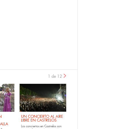
1 de 12
›
N
UN CONCIERTO AL AIRE
LIBRE EN CASTRELOS
ALLA
Los
conciertos en Castrelos
son