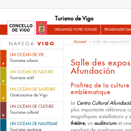
Turismo de Vigo
ORGANISEZ VOTRE VOYAGE
PROMENADES DA
Accueil
→ Salle des expositions
VIGO
NAVEGA
UN OCÉAN DE VIE
Salle des expos
Tourisme urbain
Afundación
UN OCÉAN DE NATURE
Tourisme actif
Profitez de la cultur
UN OCÉAN DE SAVEURS
emblématique
Gastronomie de Vigo
Le
Centro Cultural Afundaci
UN OCÉAN DE CULTURE
plus importante référence cu
Tourisme culturel
magnifiques installations y
théâtre,
un
auditorium
et un
UN OCÉAN DE NAUTISME
pendant de nombreuses ann
Tourisme nautique