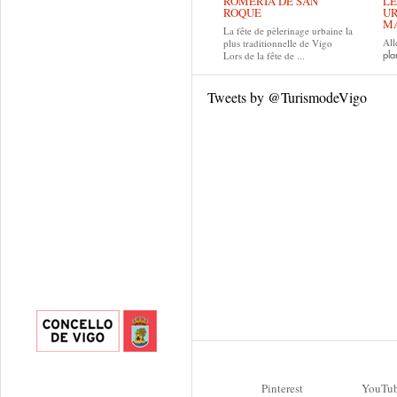
ROMERÍA DE SAN
LE
ROQUE
UR
MA
La fête de pèlerinage urbaine la
All
plus traditionnelle de Vigo
Lors de la fête de
pla
...
Tweets by @TurismodeVigo
Pinterest
YouTu