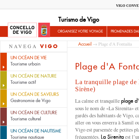
VIGO CONVE
Turismo de Vigo
ORGANISEZ VOTRE VOYAGE
PROMENADES DA
→ Plage d'A Fontaíña
Accueil
NAVEGA
VIGO
UN OCÉAN DE VIE
Plage d'A Font
Tourisme urbain
UN OCÉAN DE NATURE
La tranquille plage de l
Tourisme actif
Sirène)
UN OCÉAN DE SAVEURS
La calme et tranquille
plage d
Gastronomie de Vigo
sous le nom de «La Sirenita» et 
UN OCÉAN DE CULTURE
gardés des habitants de Vigo, c
Tourisme culturel
aller on vous enverra à Samil o
Vigo est parsemée de petites p
UN OCÉAN DE NAUTISME
fréquentées.
est l’u
La Sirenita
Tourisme nautique