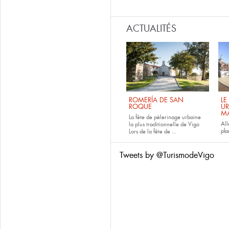
ACTUALITÉS
ROMERÍA DE SAN
LE
ROQUE
UR
M
La fête de pèlerinage urbaine
All
la plus traditionnelle de Vigo
pla
Lors de la fête de
...
Tweets by @TurismodeVigo