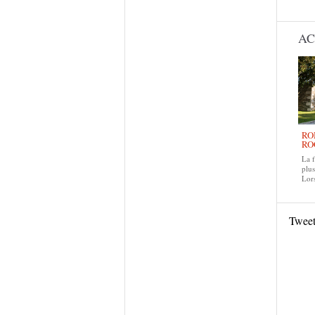
AC
RO
RO
La f
plus
Lors
Twee