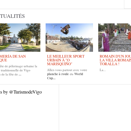
TUALITÉS
MERÍA DE SAN
LE MEILLEUR SPORT
ROMAIN D'UN JOUR
QUE
URBAIN À "O
LA VILLA ROMAI
MARISQUIÑO"
TORALLA !
ête de pèlerinage urbaine la
Allez-vous partout avec votre
La...
 traditionnelle de Vigo
planche à roule
du
World
 de la fête de
...
Cup...
ts by @TurismodeVigo