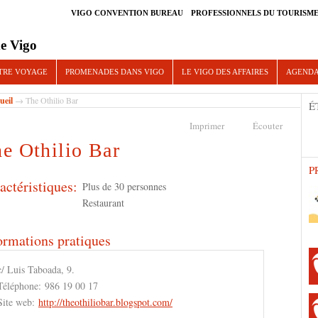
VIGO CONVENTION BUREAU
PROFESSIONNELS DU TOURISM
e Vigo
TRE VOYAGE
PROMENADES DANS VIGO
LE VIGO DES AFFAIRES
AGEND
ueil
→ The Othilio Bar
É
Imprimer
Écouter
e Othilio Bar
P
actéristiques:
Plus de 30 personnes
Restaurant
ormations pratiques
c/ Luis Taboada, 9.
Téléphone:
986 19 00 17
Site web:
http://theothiliobar.blogspot.com/