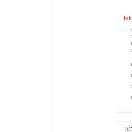
Inf
AC