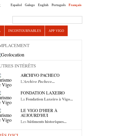
Español
Galego
English
Português
Français
E
Search this site
A
INCONTOURNABLES
APP VIGO
MPLACEMENT
UTRES INTÉRÊTS
ARCHIVO PACHECO
...
L'
Archivo Pacheco
FONDATION LAXEIRO
Fondation Laxeiro à Vigo...
La
LE VIGO D'HIER À
AUJOURD'HUI
bâtiments historiques...
Les
RÈS D'ICI