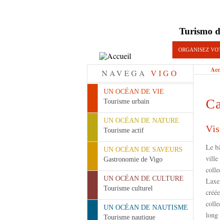
Turismo d
ORGANISEZ VO
Acc
NAVEGA
VIGO
UN OCÉAN DE VIE
Ca
Tourisme urbain
UN OCÉAN DE NATURE
Vis
Tourisme actif
Le b
UN OCÉAN DE SAVEURS
ville
Gastronomie de Vigo
colle
UN OCÉAN DE CULTURE
Laxei
Tourisme culturel
créée
colle
UN OCÉAN DE NAUTISME
long 
Tourisme nautique