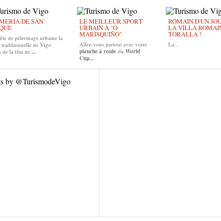
MERÍA DE SAN
LE MEILLEUR SPORT
ROMAIN D'UN JOUR
QUE
URBAIN À "O
LA VILLA ROMAI
MARISQUIÑO"
TORALLA !
ête de pèlerinage urbaine la
Allez-vous partout avec votre
La...
 traditionnelle de Vigo
planche à roule
du
World
 de la fête de
...
Cup...
ts by @TurismodeVigo