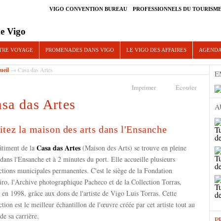
VIGO CONVENTION BUREAU
PROFESSIONNELS DU TOURISM
e Vigo
TRE VOYAGE
PROMENADES DANS VIGO
LE VIGO DES AFFAIRES
AGEND
ueil
→ Casa das Artes
E
Imprimer
Écouter
sa das Artes
A
itez la maison des arts dans l'Ensanche
Casa das Artes
âtiment de la
(Maison des Arts) se trouve en pleine
 dans l'Ensanche et à 2 minutes du port. Elle accueille plusieurs
ctions municipales permanentes. C'est le siège de la Fondation
ro, l'Archive photographique Pacheco et de la Collection Torras,
 en 1998, grâce aux dons de l'artiste de Vigo Luis Torras. Cette
ction est le meilleur échantillon de l'œuvre créée par cet artiste tout au
de sa carrière.
P