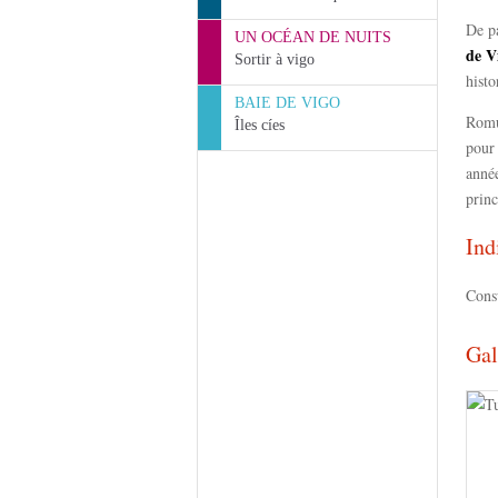
De p
UN OCÉAN DE NUITS
de V
Sortir à vigo
histo
BAIE DE VIGO
Romu
Îles cíes
pour 
année
princ
Ind
Cons
Gal