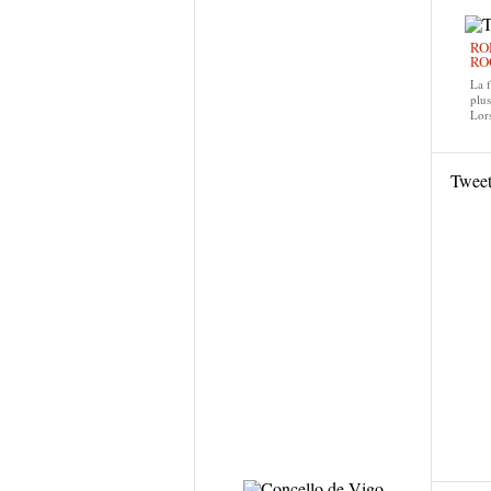
RO
RO
La f
plus
Lors
Twee