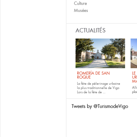
Culture
Musées
ACTUALITÉS
ROMERÍA DE SAN
LE
ROQUE
UR
M
La fête de pèlerinage urbaine
All
la plus traditionnelle de Vigo
pla
Lors de la fête de
...
Tweets by @TurismodeVigo