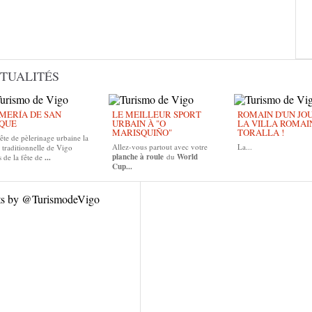
TUALITÉS
MERÍA DE SAN
LE MEILLEUR SPORT
ROMAIN D'UN JOUR
QUE
URBAIN À "O
LA VILLA ROMAI
MARISQUIÑO"
TORALLA !
ête de pèlerinage urbaine la
Allez-vous partout avec votre
La...
 traditionnelle de Vigo
planche à roule
du
World
 de la fête de
...
Cup...
ts by @TurismodeVigo