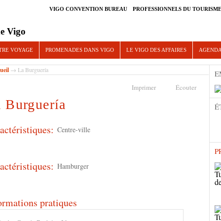
VIGO CONVENTION BUREAU
PROFESSIONNELS DU TOURISM
e Vigo
TRE VOYAGE
PROMENADES DANS VIGO
LE VIGO DES AFFAIRES
AGEND
ueil
→ La Burguería
E
Imprimer
Écouter
 Burguería
É
actéristiques:
Centre-ville
P
actéristiques:
Hamburger
ormations pratiques