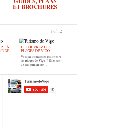
GUIDES, PLANS
ET BROCHURES
1 of 12
... À
DÉCOUVREZ LES
NE DE
PLAGES DE VIGO
Vous ne connaissez pas encore
les
plages de Vigo ?
Elles sont
un des principaux...