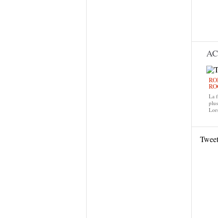
AC
RO
RO
La f
plus
Lors
Twee