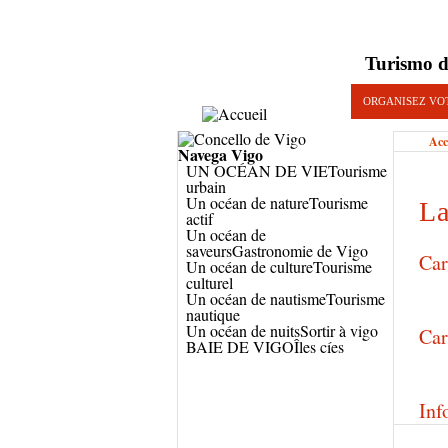
Turismo d
ORGANISEZ VO
Acc
Navega
Vigo
UN OCÉAN DE VIE
Tourisme
urbain
Un océan de nature
Tourisme
La
actif
Un océan de
saveurs
Gastronomie de Vigo
Car
Un océan de culture
Tourisme
culturel
Un océan de nautisme
Tourisme
nautique
Un océan de nuits
Sortir à vigo
Car
BAIE DE VIGO
Îles cíes
Inf