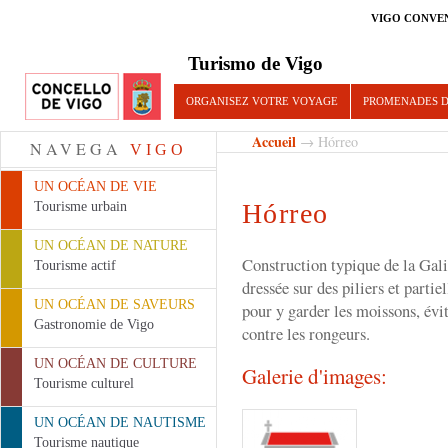
VIGO CONVE
Turismo de Vigo
ORGANISEZ VOTRE VOYAGE
PROMENADES D
Accueil
→ Hórreo
NAVEGA
VIGO
UN OCÉAN DE VIE
Hórreo
Tourisme urbain
UN OCÉAN DE NATURE
Construction typique de la Gali
Tourisme actif
dressée sur des piliers et partie
UN OCÉAN DE SAVEURS
pour y garder les moissons, évit
Gastronomie de Vigo
contre les rongeurs.
UN OCÉAN DE CULTURE
Galerie d'images:
Tourisme culturel
UN OCÉAN DE NAUTISME
Tourisme nautique