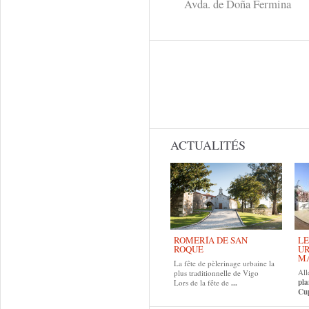
Avda. de Doña Fermina
ACTUALITÉS
ROMERÍA DE SAN
LE
ROQUE
UR
MA
La fête de pèlerinage urbaine la
All
plus traditionnelle de Vigo
pla
Lors de la fête de
...
Cup