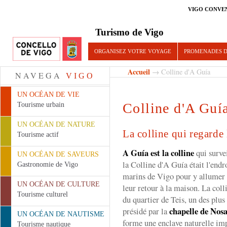
VIGO CONVE
Turismo de Vigo
ORGANISEZ VOTRE VOYAGE
PROMENADES D
Accueil
→ Colline d'A Guía
NAVEGA
VIGO
UN OCÉAN DE VIE
Colline d'A Guí
Tourisme urbain
UN OCÉAN DE NATURE
La colline qui regarde
Tourisme actif
A Guía est la colline
qui surve
UN OCÉAN DE SAVEURS
la Colline d'A Guía était l'endr
Gastronomie de Vigo
marins de Vigo pour y allumer d
UN OCÉAN DE CULTURE
leur retour à la maison. La colli
Tourisme culturel
du quartier de Teis, un des plus 
chapelle de Nos
présidé par la
UN OCÉAN DE NAUTISME
forme une enclave naturelle im
Tourisme nautique