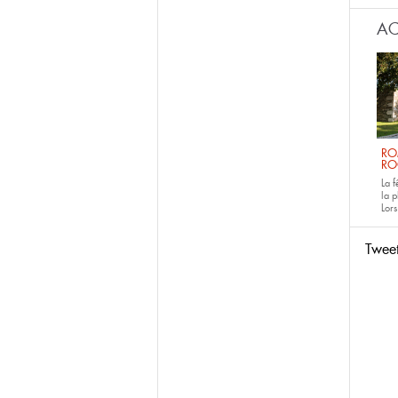
AC
RO
RO
La 
la p
Lors
Twee