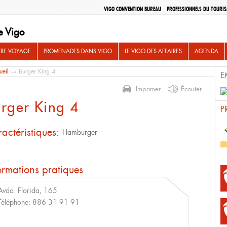
VIGO CONVENTION BUREAU
PROFESSIONNELS DU TOURI
e Vigo
TRE VOYAGE
PROMENADES DANS VIGO
LE VIGO DES AFFAIRES
AGENDA
ueil
→ Burger King 4
E
Imprimer
Écouter
rger King 4
P
actéristiques:
Hamburger
ormations pratiques
Avda. Florida, 165
Téléphone:
886 31 91 91