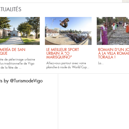
TUALITÉS
MERÍA DE SAN
LE MEILLEUR SPORT
ROMAIN D'UN JO
QUE
URBAIN À "O
À LA VILLA ROMA
MARISQUIÑO"
TORALLA !
fête de pèlerinage urbaine
Allez-vous partout avec votre
La...
lus traditionnelle de Vigo
planche à roule
du
World Cup...
 de la fête de
...
ts by @TurismodeVigo