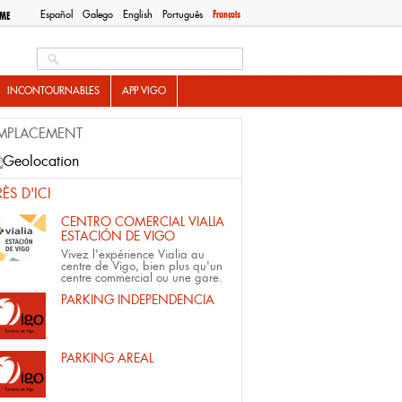
Español
Galego
English
Português
Français
SME
Search this site
INCONTOURNABLES
APP VIGO
MPLACEMENT
RÈS D'ICI
CENTRO COMERCIAL VIALIA
ESTACIÓN DE VIGO
Vivez l'expérience Vialia au
centre de Vigo, bien plus qu'un
centre commercial ou une gare.
PARKING INDEPENDENCIA
PARKING AREAL