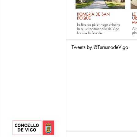
ROMERÍA DE SAN
LE
ROQUE
UR
M
La fête de pèlerinage urbaine
All
la plus traditionnelle de Vigo
pla
Lors de la fête de
...
Tweets by @TurismodeVigo