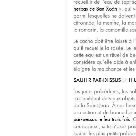
recueillir de l’eau de sept s
herbas de San Xoán
», qui v
parmi lesquelles ne doivent
citronnée, la menthe, la men
le romarin, la camomille sa
Le cacho doit être laissé à l’
qu’il recueille la rosée. Le
cette eau est un rituel de be
considère qu’elle aide à enl
éloigne la malchance et les 
SAUTER PAR-DESSUS LE FEU
Les jours précédents, les h
rassemblent de vieux objets 
de la Saint-Jean. À ces feux
protection et de bonne fort
par-dessus le feu trois fois
. 
courageux ; si tu n’oses pas
sauter les plus petits prépar