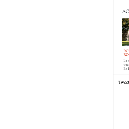
AC
RO
RO
La 
trad
En 
Twee