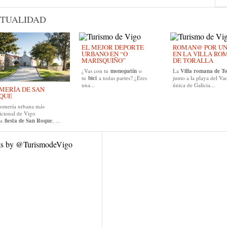
TUALIDAD
EL MEJOR DEPORTE
ROMAN@ POR UN D
URBANO EN “O
EN LA VILLA RO
MARISQUIÑO”
DE TORALLA
¿Vas con tu
monopatín
o
La
Villa romana de To
tu
bici
a todas partes? ¿Eres
junto a la playa del Vao
una...
única de Galicia...
MERÍA DE SAN
QUE
romería urbana más
icional de Vigo
la
fiesta de San Roque
, ...
ts by @TurismodeVigo