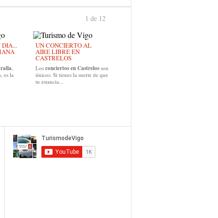
1 de 12
›
IA...
UN CONCIERTO AL
MANA
AIRE LIBRE EN
CASTRELOS
ralla
,
Los
conciertos en Castrelos
son
, es la
únicos: Si tienes la suerte de que
tu estancia...