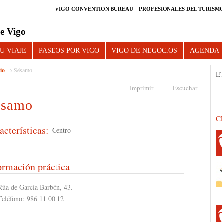
VIGO CONVENTION BUREAU
PROFESIONALES DEL TURISM
e Vigo
U VIAJE
PASEOS POR VIGO
VIGO DE NEGOCIOS
AGENDA
cio
→ Sésamo
E
Imprimir
Escuchar
ésamo
C
acterísticas:
Centro
ormación práctica
Rúa de García Barbón, 43.
Teléfono:
986 11 00 12