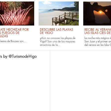
JATE HECHIZAR POR
DESCUBRE LAS PLAYAS
RECIBE AL VERA
S FUEGOS DE
DE VIGO
LAS ISLAS CÍES D
UZAS
¿Aún no conoces las
playas de
La noche más mágica d
fiestas de
Bouzas
son,...
Vigo
? Son uno de los mayores
San Juan y el primer 
atractivos de la...
del verano en las Islas C
ts by @TurismodeVigo