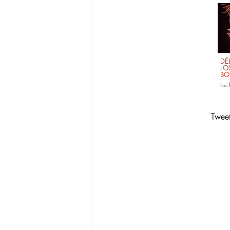
DÉ
LO
BO
Las
Twee