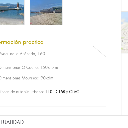
ormación práctica
Avda. de la Atlántida, 160
Dimensiones O Cocho: 150x17m
Dimensiones Mourisca: 90x6m
Líneas de autobús urbano:
L10
,
C15B
y
C15C
TUALIDAD