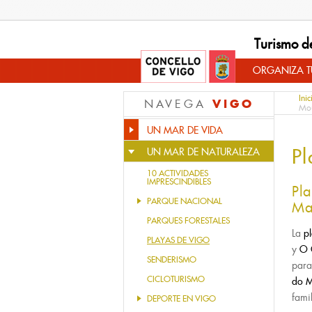
Turismo d
ORGANIZA TU
Inic
VIGO
NAVEGA
Mou
UN MAR DE VIDA
P
UN MAR DE NATURALEZA
10 ACTIVIDADES
IMPRESCINDIBLES
Pl
PARQUE NACIONAL
Ma
PARQUES FORESTALES
La
pl
PLAYAS DE VIGO
y
O 
SENDERISMO
para
CICLOTURISMO
do 
fami
DEPORTE EN VIGO