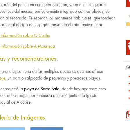
rutarás del paseo en cualquier estación, ya que las singulares
pectivas del museo, perfectamente integrado con las playas, se
tan al recorrido. Te esperan los marineros habituales, que fondean
barcas al abrigo del espigón, pasando el rato frente al mar.
información sobre O Cocho
información sobre A Mourisca
tas y recomendaciones:
Q
s arenales son una de las múltiples opciones que nos ofrece
bre
, un barrio salpicado de pequeñas y preciosas playas.
cerca está la
playa de Santa Baia
, donde hay aparcamiento
ico: debes bajar por la cuesta que está junto a la Iglesia
oquial de Alcabre.
lería de Imágenes: