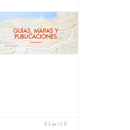
GUÍAS, MAPAS Y
PUBLICACIONES
2 de 12
anterior
›