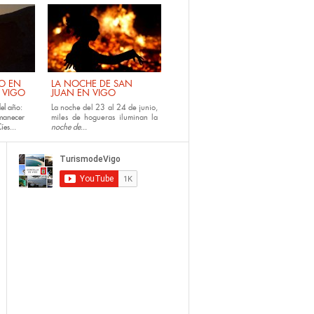
NO EN
LA NOCHE DE SAN
E VIGO
JUAN EN VIGO
el año:
La noche del 23 al 24 de junio,
amanecer
miles de hogueras iluminan la
íes...
noche de...