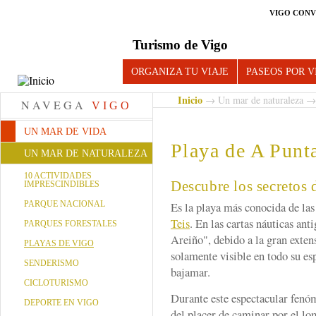
VIGO CONV
Turismo de Vigo
ORGANIZA TU VIAJE
PASEOS POR V
Inicio
→
Un mar de naturaleza
NAVEGA
VIGO
UN MAR DE VIDA
Playa de A Punt
UN MAR DE NATURALEZA
10 ACTIVIDADES
Descubre los secretos 
IMPRESCINDIBLES
PARQUE NACIONAL
Es la playa más conocida de las
Teis
. En las cartas náuticas an
PARQUES FORESTALES
Areiño", debido a la gran exten
PLAYAS DE VIGO
solamente visible en todo su es
SENDERISMO
bajamar.
CICLOTURISMO
Durante este espectacular fenóm
DEPORTE EN VIGO
del placer de caminar por el lo