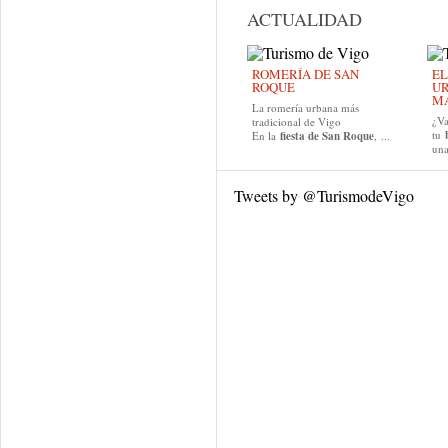
ACTUALIDAD
ROMERÍA DE SAN
EL
ROQUE
UR
MA
La romería urbana más
¿Va
tradicional de Vigo
tu
En la
fiesta de San Roque
, ...
una
Tweets by @TurismodeVigo